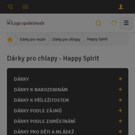
☰
V
y
h
Ú
Happy Spirit
Dárky pro muže
Dárky pro chlapy
l
v
o
e
Dárky pro chlapy - Happy Spirit
d
d
n
a
í
t
DÁRKY
s
t
DÁRKY K NAROZENINÁM
r
a
DÁRKY K PŘÍLEŽITOSTEM
n
DÁRKY PODLE ZÁJMŮ
a
DÁRKY PODLE ZAMĚSTNÁNÍ
DÁRKY PRO DĚTI A MLÁDEŽ