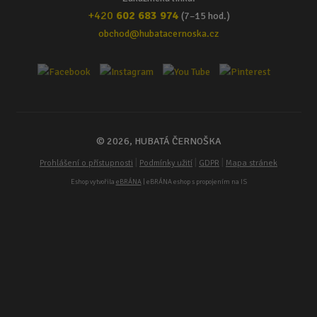
+420
602 683 974
(7–15 hod.)
obchod@hubatacernoska.cz
© 2026, HUBATÁ ČERNOŠKA
|
|
|
Prohlášení o přístupnosti
Podmínky užití
GDPR
Mapa stránek
Eshop vytvořila
eBRÁNA
| eBRÁNA eshop s propojením na IS