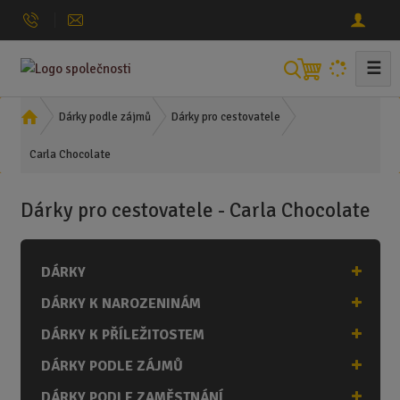
☰
V
y
h
Ú
Dárky podle zájmů
Dárky pro cestovatele
l
v
Carla Chocolate
o
e
d
d
n
a
Dárky pro cestovatele - Carla Chocolate
í
t
s
t
DÁRKY
r
a
DÁRKY K NAROZENINÁM
n
a
DÁRKY K PŘÍLEŽITOSTEM
DÁRKY PODLE ZÁJMŮ
DÁRKY PODLE ZAMĚSTNÁNÍ