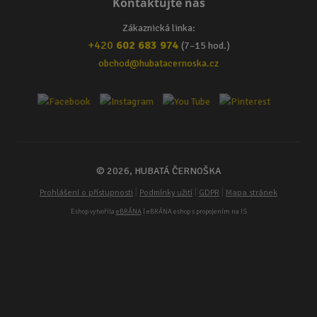
Kontaktujte nás
Zákaznická linka:
+420
602 683 974
(7–15 hod.)
obchod@hubatacernoska.cz
© 2026, HUBATÁ ČERNOŠKA
|
|
|
Prohlášení o přístupnosti
Podmínky užití
GDPR
Mapa stránek
Eshop vytvořila
eBRÁNA
| eBRÁNA eshop s propojením na IS