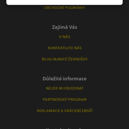
OBCHODNÍ PODMÍNKY
Zajímá Vás
O NÁS
KONTAKTUJTE NÁS
BLOG HUBATÉ ČERNOŠKY
Důležité informace
NEJDE MI OBJEDNAT
PARTNERSKÝ PROGRAM
REKLAMACE A VRÁCENÍ ZBOŽÍ