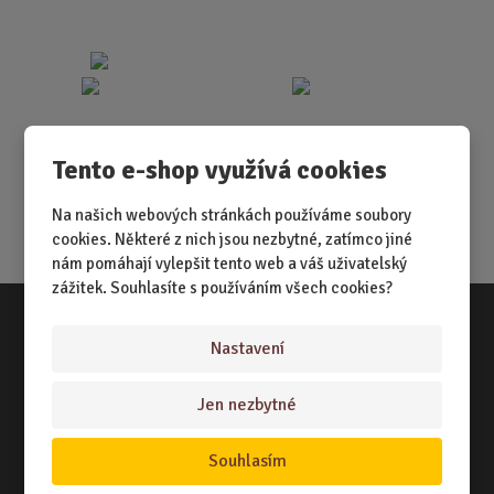
Tento e-shop využívá cookies
Na našich webových stránkách používáme soubory
cookies. Některé z nich jsou nezbytné, zatímco jiné
nám pomáhají vylepšit tento web a váš uživatelský
zážitek. Souhlasíte s používáním všech cookies?
Nastavení
Vše o nákupu
NÁKUPNÍ RÁDCE
Jen nezbytné
TERMÍNY ODESLÁNÍ ZBOŽÍ
Souhlasím
ZPŮSOB DORUČENÍ