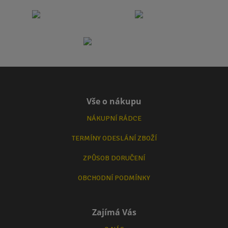
Vše o nákupu
NÁKUPNÍ RÁDCE
TERMÍNY ODESLÁNÍ ZBOŽÍ
ZPŮSOB DORUČENÍ
OBCHODNÍ PODMÍNKY
Zajímá Vás