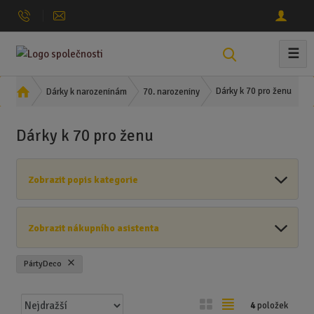
☰
V
y
h
Ú
Dárky k 70 pro ženu
Dárky k narozeninám
70. narozeniny
l
v
o
e
Dárky k 70 pro ženu
d
d
n
a
í
t
Zobrazit popis kategorie
s
t
r
Zobrazit nákupního asistenta
a
n
a
PártyDeco
Ř
O
T
4
položek