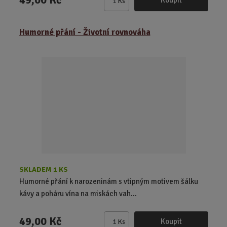
Koupit
Ks
Z
m
ě
Humorné přání - Životní rovnováha
n
i
t
p
o
č
e
t
SKLADEM 1 KS
Humorné přání k narozeninám s vtipným motivem šálku
kávy a poháru vína na miskách vah...
49,00 Kč
Koupit
Ks
Z