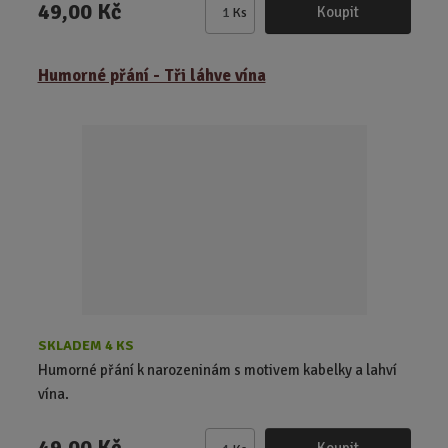
49,00 Kč
Koupit
Ks
Z
m
ě
Humorné přání - Tři láhve vína
n
i
t
p
o
č
e
t
SKLADEM 4 KS
Humorné přání k narozeninám s motivem kabelky a lahví
vína.
49,00 Kč