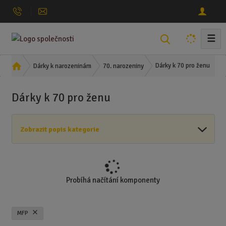
☰
V
y
h
Ú
Dárky k 70 pro ženu
Dárky k narozeninám
70. narozeniny
l
v
o
e
Dárky k 70 pro ženu
d
d
n
a
í
t
Zobrazit popis kategorie
s
t
r
a
n
Probíhá načítání komponenty
a
MFP