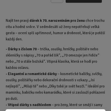
m
ě
n
Najít ten pravý
dárek k 70. narozeninám pro ženu
chce trochu
i
citu a hodně srdce. V sedmdesáti už ženy nepotřebují velká
t
p
gesta – ocení spíš upřímnost, humor a drobnost, která je potěší
o
každý den.
č
- Dárky s číslem 70
– trička, osušky, hrníčky, polštáře nebo
e
t
skleničky s nápisy „70 a pořád šik“, „70 omezuje jen řidiče“
nebo „70 a stále božská“. Vtipná klasika, která se hodí pro
každou oslavu.
- Elegantní a romantické dárky
– kosmetické balíčky, svíčky,
osušky, polštářky nebo dekorační drobnosti s vzkazy „Jsi
nejlepší“, „Miluji tě“ nebo „Díky tobě je svět hezčí.“ Ideální pro
maminku, babičku nebo kamarádku, které si zaslouží pohlazení
po duši.
- Vtipné dárky s nadhledem
– pro ženy, které se smějí i samy
sobě. Hrnek „V důchodu mám konečně čas – na nic“ nebo