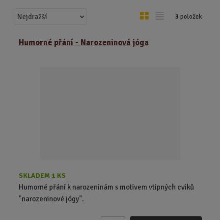
Ř
O
T
3
položek
a
b
a
z
r
b
Humorné přání - Narozeninová jóga
e
á
u
n
z
l
í
k
k
p
o
o
r
o
v
v
d
ý
ý
u
v
v
k
ý
ý
t
p
p
ů
i
i
s
s
SKLADEM 1 KS
Humorné přání k narozeninám s motivem vtipných cviků
"narozeninové jógy".