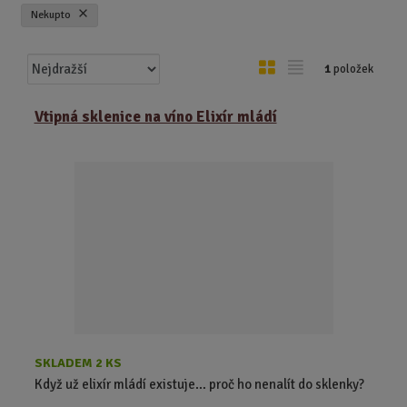
Nekupto
Ř
O
T
1
položek
a
b
a
z
r
b
Vtipná sklenice na víno Elixír mládí
e
á
u
n
z
l
í
k
k
p
o
o
r
o
v
v
d
ý
ý
u
v
v
k
ý
ý
t
p
p
ů
i
i
s
s
SKLADEM 2 KS
Když už elixír mládí existuje… proč ho nenalít do sklenky?