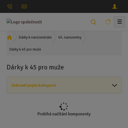
☰
V
y
h
Ú
Dárky k narozeninám
45. narozeniny
l
v
Dárky k 45 pro muže
o
e
d
d
n
a
Dárky k 45 pro muže
í
t
s
t
Zobrazit popis kategorie
r
a
n
a
Probíhá načítání komponenty