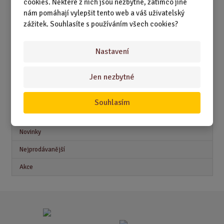
cookies. Některé z nich jsou nezbytné, zatímco jiné
DÁRKY PODLE ZAMĚSTNÁNÍ
nám pomáhají vylepšit tento web a váš uživatelský
zážitek. Souhlasíte s používáním všech cookies?
DÁRKY PRO DĚTI A MLÁDEŽ
DÁRKY PRO MUŽE
Nastavení
DÁRKY PRO ŽENY
Jen nezbytné
Souhlasím
Akční nabídky
Novinky
Nejprodávanější
Akce