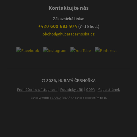
Kontaktujte nás
Zákaznická linka:
+420
602 683 974
(7–15 hod.)
obchod@hubatacernoska.cz
© 2026, HUBATÁ ČERNOŠKA
|
|
|
Prohlášení o přístupnosti
Podmínky užití
GDPR
Mapa stránek
Eshop vytvořila
eBRÁNA
| eBRÁNA eshop s propojením na IS