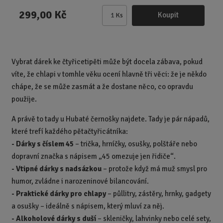
299,00 Kč
Koupit
Ks
Z
m
ě
n
Vybrat dárek ke čtyřicetipěti může být docela zábava, pokud
i
víte, že chlapi v tomhle věku ocení hlavně tři věci: že je někdo
t
p
chápe, že se může zasmát a že dostane něco, co opravdu
o
použije.
č
A právě to tady u Hubaté černošky najdete.
Tady je pár nápadů,
e
t
které trefí každého pětačtyřicátníka:
-
Dárky s číslem 45
– trička, hrníčky, osušky, polštáře nebo
dopravní značka s nápisem „45 omezuje jen řidiče“.
-
Vtipné dárky s nadsázkou
– protože když má muž smysl pro
humor, zvládne i narozeninové bilancování.
-
Praktické dárky pro chlapy
– půllitry, zástěry, hrnky, gadgety
a osušky – ideálně s nápisem, který mluví za něj.
-
Alkoholové dárky s duší
– skleničky, lahvinky nebo celé sety,