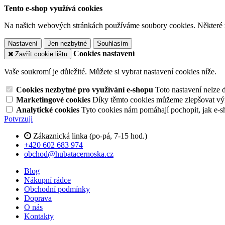
Tento e-shop využívá cookies
Na našich webových stránkách používáme soubory cookies. Některé z n
Nastavení
Jen nezbytné
Souhlasím
Cookies nastavení
Zavřít cookie lištu
Vaše soukromí je důležité. Můžete si vybrat nastavení cookies níže.
Cookies nezbytné pro využívání e-shopu
Toto nastavení nelze 
Marketingové cookies
Díky těmto cookies můžeme zlepšovat výko
Analytické cookies
Tyto cookies nám pomáhají pochopit, jak e-s
Potvrzuji
Zákaznická linka (po-pá, 7-15 hod.)
+420 602 683 974
obchod@hubatacernoska.cz
Blog
Nákupní rádce
Obchodní podmínky
Doprava
O nás
Kontakty