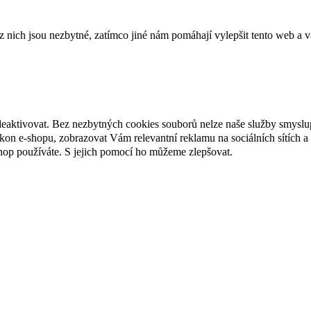
ich jsou nezbytné, zatímco jiné nám pomáhají vylepšit tento web a vá
deaktivovat. Bez nezbytných cookies souborů nelze naše služby smyslu
n e-shopu, zobrazovat Vám relevantní reklamu na sociálních sítích a 
hop používáte. S jejich pomocí ho můžeme zlepšovat.