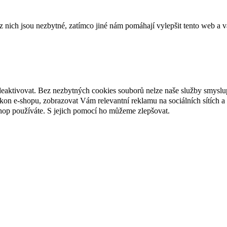
ich jsou nezbytné, zatímco jiné nám pomáhají vylepšit tento web a vá
deaktivovat. Bez nezbytných cookies souborů nelze naše služby smyslu
n e-shopu, zobrazovat Vám relevantní reklamu na sociálních sítích a 
hop používáte. S jejich pomocí ho můžeme zlepšovat.