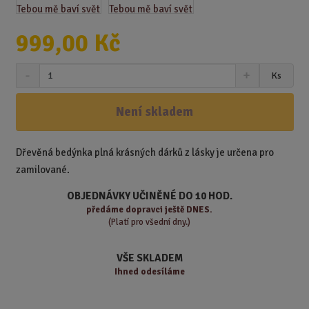
999,00 Kč
S
N
Z
Ks
n
a
m
í
v
ě
ž
ý
Není skladem
n
i
š
i
t
i
t
m
t
Dřevěná bedýnka plná krásných dárků z lásky je určena pro
p
n
m
zamilované.
o
o
n
ž
o
č
OBJEDNÁVKY UČINĚNÉ DO 10 HOD.
s
ž
e
předáme
dopravci ještě DNES.
t
s
t
(Platí pro všední dny.)
v
t
í
v
VŠE SKLADEM
í
Ihned odesíláme