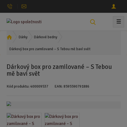
☰
V
y
h
Ú
Dárky
Dárkové bedny
l
v
Dárkový box pro zamilované – S Tebou mě baví svět
o
e
d
d
n
a
Dárkový box pro zamilované – S Tebou
í
t
mě baví svět
s
t
Kód produktu:
400009537
EAN:
8595590791886
r
a
n
a