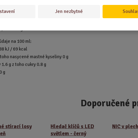
blice. Distributor: Mediabox, spol. s r. o., Na Vavřinci 358, 274 01 Slan
stavení
Jen nezbytné
Souhla
rozny, obsahuje antioxidant: oxid siřičitý; stabilizátory: kyselina
á, arabská guma.
údaje na 100 ml:
88 kJ / 69 kcal
z toho nasycené mastné kyseliny 0 g
1.6 g z toho cukry 0.8 g
0 g
Doporučené p
né stírací losy
Hledač klíčů s LED
NIC v plec
šeň
světlem - černý