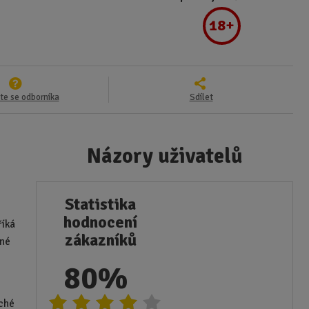
18+
te se odborníka
Sdílet
Názory uživatelů
Statistika
hodnocení
říká
zákazníků
sné
80%
uché