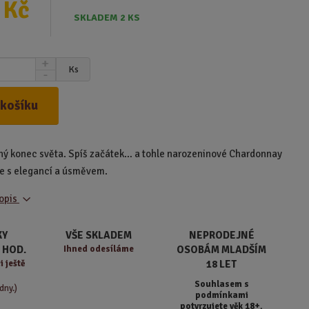
 Kč
SKLADEM 2 KS
N
Ks
S
a
n
v
í
ý
 košíku
ž
š
i
i
t
t
dný konec světa. Spíš začátek… a tohle narozeninové Chardonnay
m
m
n
e s elegancí a úsměvem.
n
o
o
ž
popis
ž
s
s
t
t
KY
VŠE SKLADEM
NEPRODEJNÉ
v
v
 HOD.
Ihned odesíláme
OSOBÁM MLADŠÍM
í
í
 ještě
18 LET
Souhlasem s
dny.)
podmínkami
potvrzujete věk 18+.