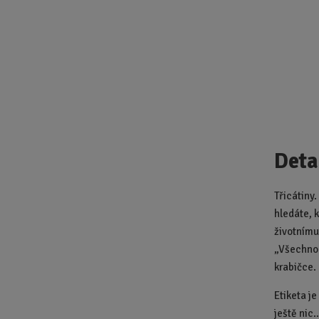
Deta
Třicátiny
hledáte, k
životnímu
„Všechno 
krabičce.
Etiketa j
ještě nic