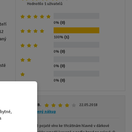
Hodnotilo 1 uživatelů
0%
(0)
teří
12
100%
(1)
vaný
0%
(0)
ostě
0%
(0)
0%
(0)
rt?
Novotný B.
22.05.2018
bytné,
Ověřený nákup
s
v
Originálně pojaté víno ke třicátinám hlavně v dárkové 