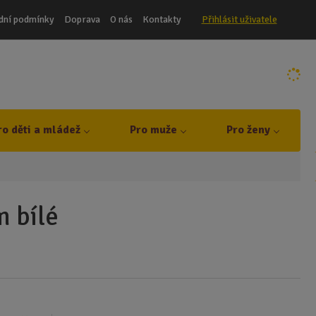
dní podmínky
Doprava
O nás
Kontakty
Přihlásit uživatele
ro děti a mládež
Pro muže
Pro ženy
m bílé