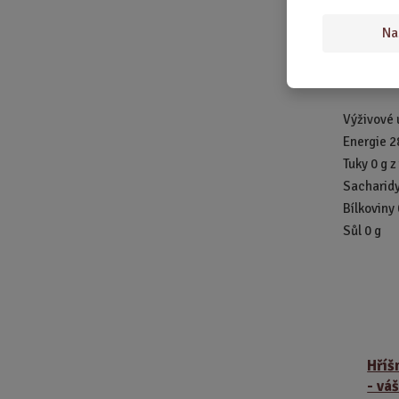
České repu
CZ-EU.
Na
Složení: H
metavinn
Výživové 
Energie 2
Tuky 0 g 
Sacharidy 
Bílkoviny 
Sůl 0 g
Hříš
- vá