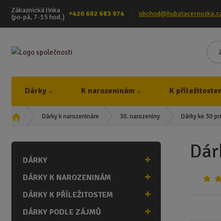
Zákaznická linka
+420 602 683 974
obchod@hubatacernoska.c
(po-pá, 7-15 hod.)
Dárky
K narozeninám
K příležitoste
Ú
Dárky k narozeninám
30. narozeniny
Dárky ke 30 pr
v
o
Dár
d
DÁRKY
n
í
DÁRKY K NAROZENINÁM
s
t
DÁRKY K PŘÍLEŽITOSTEM
r
DÁRKY PODLE ZÁJMŮ
a