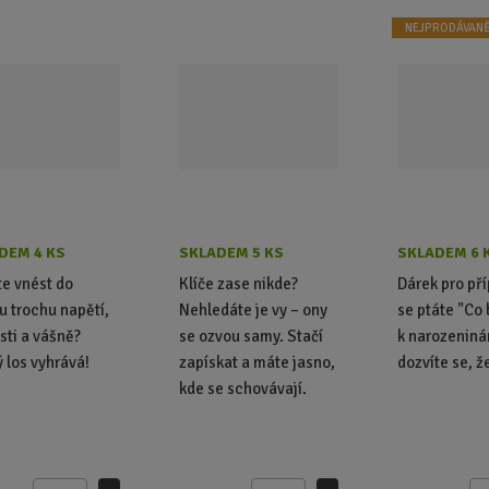
NEJPRODÁVANĚ
DEM 4 KS
SKLADEM 5 KS
SKLADEM 6 
e vnést do
Klíče zase nikde?
Dárek pro pří
u trochu napětí,
Nehledáte je vy – ony
se ptáte "Co 
sti a vášně?
se ozvou samy. Stačí
k narozeniná
 los vyhrává!
zapískat a máte jasno,
dozvíte se, že
kde se schovávají.