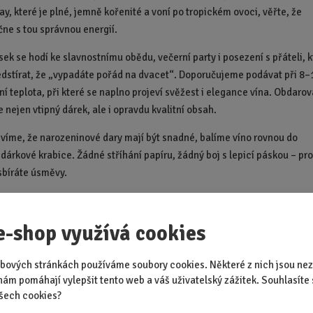
y, které je plné, jemně kořenité a voní po tropickém ovoci, věřte, že
čne s tou správnou energií.
ek se hodí ke slavnostnímu obědu, večerní party i posezení s přáteli, k
dstírat, že „vypadáte pořád na dvacet“. Doporučujeme podávat při 8–
ní teplota, při které se naplno projeví svěžest i elegance vína. Obdaro
je nejen vtipný dárek, ale i opravdu kvalitní obsah.
 víme, že narozeninové dary mají být snadné, balíme víno rovnou do
 dárkové krabice. Žádné stříhání papíru, žádný boj s lepicí páskou – pr
sbíráte úsměvy.
omu letos připomenete, že třicítka není žádná brzda, ale krásný sta
 láhev a oslavte to stylově.
e-shop využívá cookies
lení: 32,5 x 7,5 x 7,5 cm.
osuché víno Chardonnay.
Plné, jemně kořenité víno s vůní tropického
bových stránkách používáme soubory cookies. Některé z nich jsou nez
nám pomáhají vylepšit tento web a váš uživatelský zážitek. Souhlasíte 
oporučujeme podávat k předkrmům, steakům nebo uzeným rybám.
šech cookies?
 při teplotě 8-12°C. Obsahuje siřičitany. Víno z Maďarska. Lahvováno 