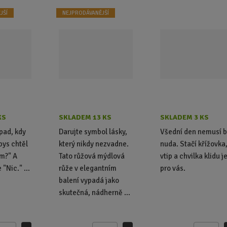
JŠÍ
NEJPRODÁVANĚJŠÍ
KS
SKLADEM 13 KS
SKLADEM 3 KS
pad, kdy
Darujte symbol lásky,
Všední den nemusí b
bys chtěl
který nikdy nezvadne.
nuda. Stačí křížovka
m?" A
Tato růžová mýdlová
vtip a chvilka klidu j
 "Nic." ...
růže v elegantním
pro vás.
balení vypadá jako
skutečná, nádherně ...