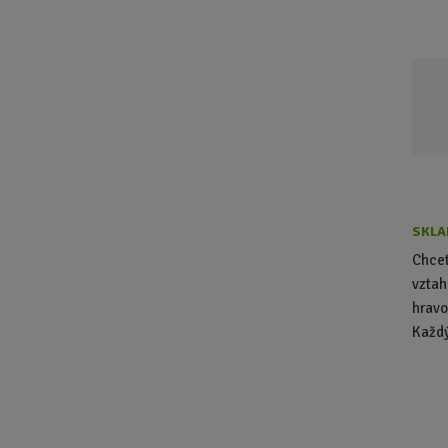
SKLA
Chcet
vztah
hravo
Každý