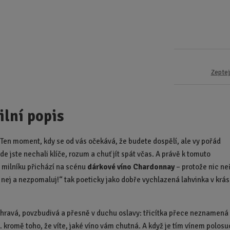
Zeptej
ilní popis
. Ten moment, kdy se od vás očekává, že budete dospělí, ale vy pořád
de jste nechali klíče, rozum a chuť jít spát včas. A právě k tomuto
 milníku přichází na scénu
dárkové víno Chardonnay
– protože nic ne
nej a nezpomaluj!“ tak poeticky jako dobře vychlazená lahvinka v krá
e hravá, povzbudivá a přesně v duchu oslavy: třicítka přece neznamená
… kromě toho, že víte, jaké víno vám chutná. A když je tím vínem polos