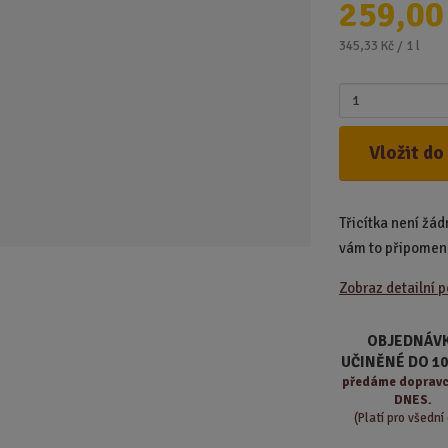
259,00
d
u
345,33 Kč / 1 l
k
t
Z
.
m
.
ě
Vložit do
.
n
i
t
Třicítka není žá
p
o
vám to připomen
č
Zobraz detailní 
e
t
OBJEDNÁV
UČINĚNÉ DO 10
předáme
dopravci
DNES.
(Platí pro všední 