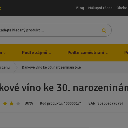
Blog
Nákupní rádce
Obcho
z
Z
Vyhledat
a
d
e
j
m
Podle zájmů
Podle zaměstnání
P
t
e
Dárkové víno ke 30. narozeninám bílé
o ženu
h
l
e
kové víno ke 30. narozeniná
d
a
n
80%
Kód produktu:
400000174
EAN:
8595590776784
ý
p
r
o