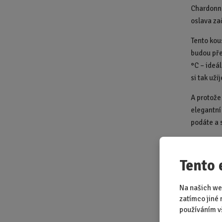
Chardonna
oslava za
Tento kous
budou pře
°C – ideál
si tak uži
A protože
elegantní
podáte a 
Tak co, k
Připravte
Tento 
Rozměr ba
Bílé pol
Na našich we
zatímco jiné 
ovoce. D
používáním v
Podávejte