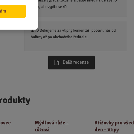
krabičce takže vypadá luxusně a padlo hned na oslavě :D 
ý,
Ne na zem, ale vypilo se :D
sím
:D :D Děkujeme za vtipný komentář, pobavil nás od
balírny až po obchodního ředitele.
Další recenze
rodukty
hovce
Mýdlová růže -
Křížovky pro všed
růžová
den - Vtipy