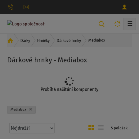
☰
V
y
h
Ú
Mediabox
Dárky
Hrníčky
Dárkové hrnky
l
v
o
e
Dárkové hrnky - Mediabox
d
d
n
a
í
t
s
t
Probíhá načítání komponenty
r
a
n
Mediabox
a
Ř
O
T
5
položek
a
b
a