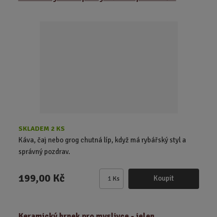
n
i
t
p
o
č
e
t
SKLADEM 2 KS
Káva, čaj nebo grog chutná líp, když má rybářský styl a
správný pozdrav.
199,00 Kč
Koupit
Ks
Z
m
ě
Keramický hrnek pro myslivce - jelen
n