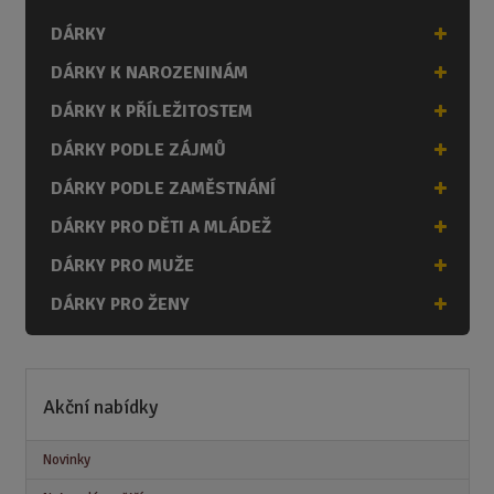
i
DÁRKY
t
p
DÁRKY K NAROZENINÁM
o
č
DÁRKY K PŘÍLEŽITOSTEM
e
DÁRKY PODLE ZÁJMŮ
t
DÁRKY PODLE ZAMĚSTNÁNÍ
DÁRKY PRO DĚTI A MLÁDEŽ
DÁRKY PRO MUŽE
DÁRKY PRO ŽENY
Akční nabídky
Novinky