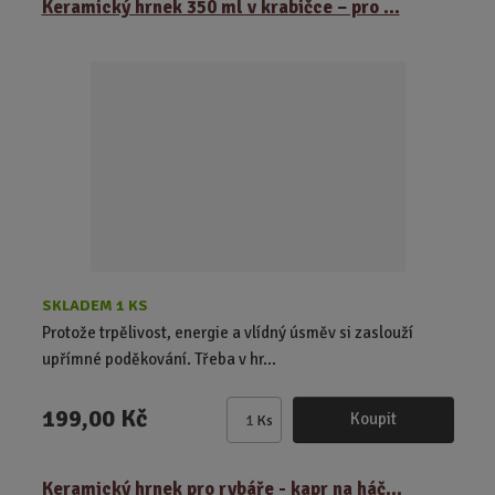
Keramický hrnek 350 ml v krabičce – pro ...
n
i
t
p
o
č
e
t
SKLADEM 1 KS
Protože trpělivost, energie a vlídný úsměv si zaslouží
upřímné poděkování. Třeba v hr...
199,00 Kč
Koupit
Ks
Z
m
ě
Keramický hrnek pro rybáře - kapr na háč...