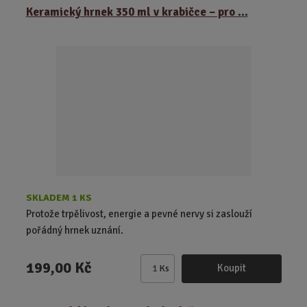
z
r
b
Keramický hrnek 350 ml v krabičce – pro ...
e
á
u
n
z
l
í
k
k
p
o
o
r
o
v
v
d
ý
ý
u
v
v
k
ý
ý
t
p
p
ů
i
i
s
s
SKLADEM 1 KS
Protože trpělivost, energie a pevné nervy si zaslouží
pořádný hrnek uznání.
199,00 Kč
Koupit
Ks
Z
m
ě