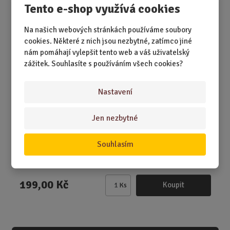
Tento e-shop využívá cookies
i
t
Na našich webových stránkách používáme soubory
p
cookies. Některé z nich jsou nezbytné, zatímco jiné
o
nám pomáhají vylepšit tento web a váš uživatelský
č
zážitek. Souhlasíte s používáním všech cookies?
e
t
Nastavení
Jen nezbytné
SKLADEM 4 KS
Souhlasím
Protože někdy jedno „děkuji“ vydá za celý rok úkolů, sešitů
a trpělivosti. A tenhle h...
199,00 Kč
Koupit
Ks
Z
m
ě
n