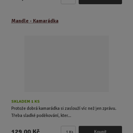
Z
m
ě
Mandle - Kamarádka
n
i
t
p
o
č
e
t
SKLADEM 1 KS
Protože dobrá kamarádka si zaslouží víc než jen zprávu.
Třeba sladké poděkování, kter...
129,00 Kč
Koupit
Ks