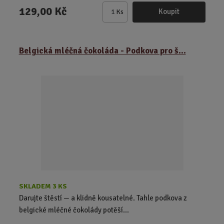
129,00 Kč
Koupit
Ks
Z
m
ě
Belgická mléčná čokoláda - Podkova pro š...
n
i
t
p
o
č
e
t
SKLADEM 3 KS
Darujte štěstí — a klidně kousatelné. Tahle podkova z
belgické mléčné čokolády potěší...