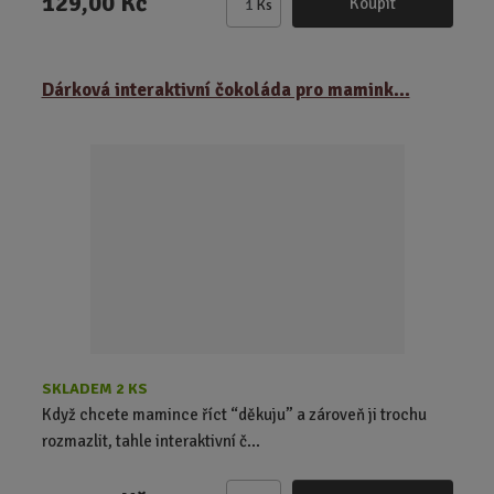
129,00 Kč
Koupit
Ks
Z
m
ě
Dárková interaktivní čokoláda pro mamink...
n
i
t
p
o
č
e
t
SKLADEM 2 KS
Když chcete mamince říct “děkuju” a zároveň ji trochu
rozmazlit, tahle interaktivní č...