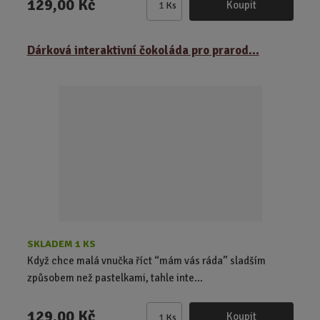
129,00 Kč
Koupit
Ks
Z
m
ě
Dárková interaktivní čokoláda pro prarod...
n
i
t
p
o
č
e
t
SKLADEM 1 KS
Když chce malá vnučka říct “mám vás ráda” sladším
způsobem než pastelkami, tahle inte...
129,00 Kč
Koupit
Ks