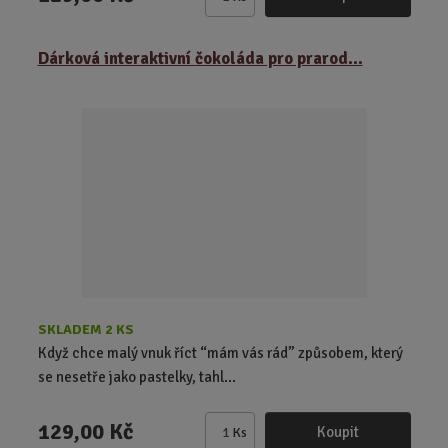
Z
m
ě
Dárková interaktivní čokoláda pro prarod...
n
i
t
p
o
č
e
t
SKLADEM 2 KS
Když chce malý vnuk říct “mám vás rád” způsobem, který
se nesetře jako pastelky, tahl...
129,00 Kč
Koupit
Ks
Z