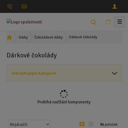
☰
V
y
h
Ú
Dárkové čokolády
Dárky
Čokoládové dárky
l
v
o
e
Dárkové čokolády
d
d
n
a
í
t
Zobrazit popis kategorie
s
t
r
a
n
Probíhá načítání komponenty
a
Ř
O
T
91
položek