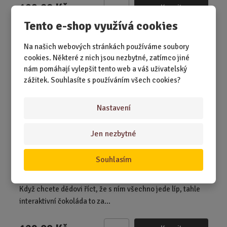
129,00 Kč
Koupit
Ks
Z
Tento e-shop využívá cookies
m
ě
Dárková interaktivní čokoláda pro dědu o...
Na našich webových stránkách používáme soubory
n
cookies. Některé z nich jsou nezbytné, zatímco jiné
i
nám pomáhají vylepšit tento web a váš uživatelský
t
zážitek. Souhlasíte s používáním všech cookies?
p
o
č
Nastavení
e
t
Jen nezbytné
Souhlasím
SKLADEM 1 KS
Když chcete dědovi říct, že s ním všechno jede líp, tahle
interaktivní čokoláda to za...