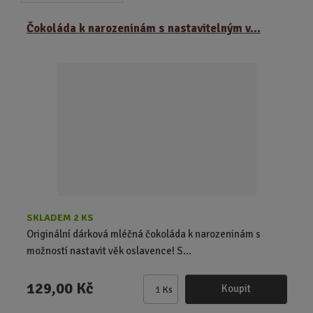
a
b
a
z
r
b
Čokoláda k narozeninám s nastavitelným v...
e
á
u
n
z
l
í
k
k
p
o
o
r
o
v
v
d
ý
ý
u
v
v
k
ý
ý
t
p
p
ů
i
i
s
s
SKLADEM 2 KS
Originální dárková mléčná čokoláda k narozeninám s
možností nastavit věk oslavence! S...
129,00 Kč
Koupit
Ks
Z
m