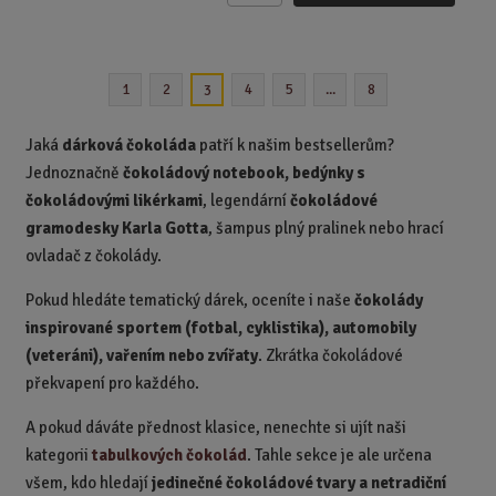
m
ě
n
1
2
4
5
...
8
3
i
t
p
Jaká
dárková čokoláda
patří k našim bestsellerům?
o
Jednoznačně
čokoládový notebook, bedýnky s
č
čokoládovými likérkami
, legendární
čokoládové
e
gramodesky Karla Gotta
, šampus plný pralinek nebo hrací
t
ovladač z čokolády.
Pokud hledáte tematický dárek, oceníte i naše
čokolády
inspirované sportem (fotbal, cyklistika), automobily
(veteráni), vařením nebo zvířaty
. Zkrátka čokoládové
překvapení pro každého.
A pokud dáváte přednost klasice, nenechte si ujít naši
kategorii
tabulkových čokolád
. Tahle sekce je ale určena
všem, kdo hledají
jedinečné čokoládové tvary a netradiční