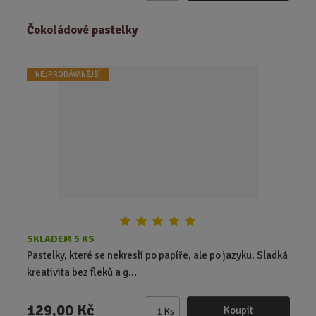
m
ě
Čokoládové pastelky
n
i
t
NEJPRODÁVANĚJŠÍ
p
o
č
e
t
SKLADEM 5 KS
Pastelky, které se nekreslí po papíře, ale po jazyku. Sladká
kreativita bez fleků a g...
129,00 Kč
Koupit
Ks