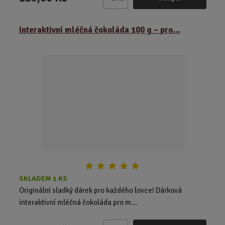
Z
m
ě
Interaktivní mléčná čokoláda 100 g – pro...
n
i
t
p
o
č
e
t
SKLADEM 1 KS
Originální sladký dárek pro každého lovce! Dárková
interaktivní mléčná čokoláda pro m...