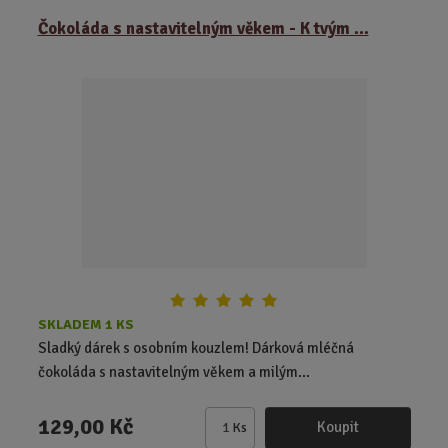
ě
Čokoláda s nastavitelným věkem - K tvým ...
n
i
t
p
o
č
e
t
SKLADEM 1 KS
Sladký dárek s osobním kouzlem! Dárková mléčná
čokoláda s nastavitelným věkem a milým...
129,00 Kč
Koupit
Ks
Z