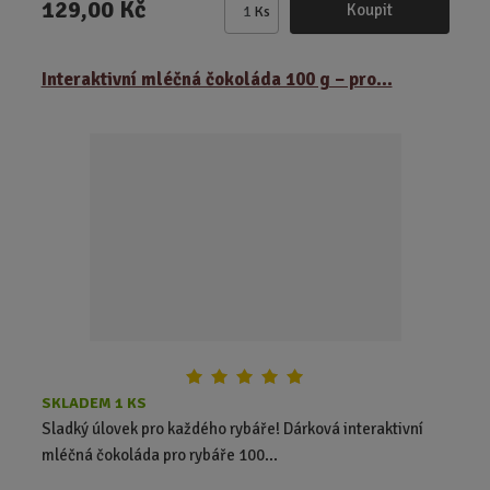
129,00 Kč
Koupit
Ks
Z
m
ě
Interaktivní mléčná čokoláda 100 g – pro...
n
i
t
p
o
č
e
t
SKLADEM 1 KS
Sladký úlovek pro každého rybáře! Dárková interaktivní
mléčná čokoláda pro rybáře 100...