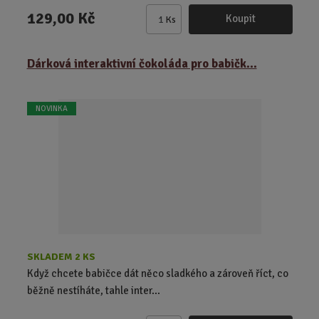
129,00 Kč
Koupit
Ks
Z
m
ě
Dárková interaktivní čokoláda pro babičk...
n
i
t
NOVINKA
p
o
č
e
t
SKLADEM 2 KS
Když chcete babičce dát něco sladkého a zároveň říct, co
běžně nestíháte, tahle inter...