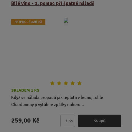
ě
Bílé víno - 1. pomoc při špatné náladě
n
i
t
NEJPRODÁVANĚJŠÍ
p
o
č
e
t
SKLADEM 1 KS
Když se nálada propadá jak teplota v lednu, tohle
Chardonnay ji vytáhne zpátky nahoru...
259,00 Kč
Koupit
Ks
Z
m