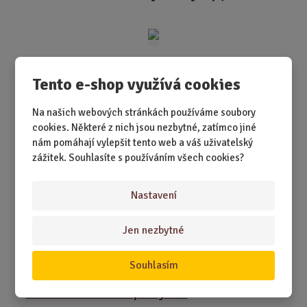
n
i
t
p
o
č
Tento e-shop využívá cookies
e
t
Na našich webových stránkách používáme soubory
cookies. Některé z nich jsou nezbytné, zatímco jiné
nám pomáhají vylepšit tento web a váš uživatelský
zážitek. Souhlasíte s používáním všech cookies?
SKLADEM 1 KS
Nastavení
Když máte doma kočku, nejste nikdy sami. A s tímto
Chardonnay už vůbec ne – tahle lah...
Jen nezbytné
259,00 Kč
Koupit
Ks
Z
Souhlasím
m
ě
Červené víno Merlot pro rybáře
n