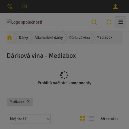
☰
V
y
h
Ú
Mediabox
Dárky
Alkoholické dárky
Dárková vína
l
v
o
e
Dárková vína - Mediabox
d
d
n
a
í
t
s
t
Probíhá načítání komponenty
r
a
n
Mediabox
a
Ř
O
T
59
položek
a
b
a