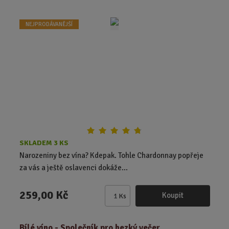
i
t
NEJPRODÁVANĚJŠÍ
p
o
č
e
t
SKLADEM 3 KS
Narozeniny bez vína? Kdepak. Tohle Chardonnay popřeje
za vás a ještě oslavenci dokáže...
259,00 Kč
Koupit
Ks
Z
m
ě
Bílé víno - Společník pro hezký večer