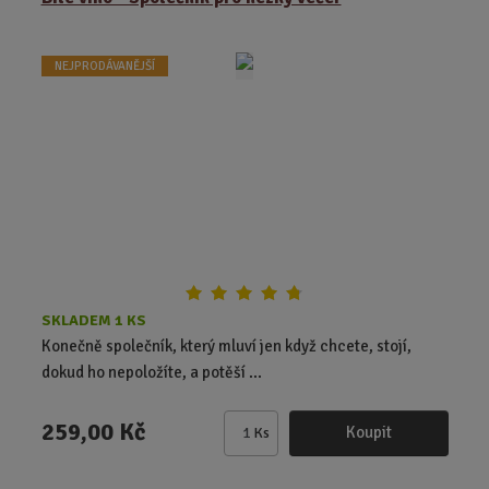
n
i
t
NEJPRODÁVANĚJŠÍ
p
o
č
e
t
SKLADEM 1 KS
Konečně společník, který mluví jen když chcete, stojí,
dokud ho nepoložíte, a potěší ...
259,00 Kč
Koupit
Ks
Z
m