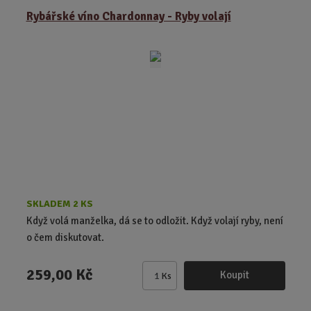
Rybářské víno Chardonnay - Ryby volají
n
i
t
p
o
č
e
t
SKLADEM 2 KS
Když volá manželka, dá se to odložit. Když volají ryby, není
o čem diskutovat.
259,00 Kč
Koupit
Ks
Z
m