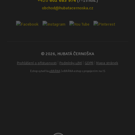
+420
602 683 974
(7–15 hod.)
obchod@hubatacernoska.cz
© 2026, HUBATÁ ČERNOŠKA
|
|
|
Prohlášení o přístupnosti
Podmínky užití
GDPR
Mapa stránek
Eshop vytvořila
eBRÁNA
| eBRÁNA eshop s propojením na IS