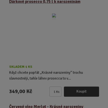
Dárkové prosecco 0,75 l k narozeninám
n
i
t
p
o
č
e
t
SKLADEM 1 KS
Když chcete popřát „Krásné narozeniny“ trochu
slavnostněji, tahle láhev prosecca to v...
349,00 Kč
Koupit
Ks
Z
m
ě
Červené víno Merlot - Krásné narozeniny