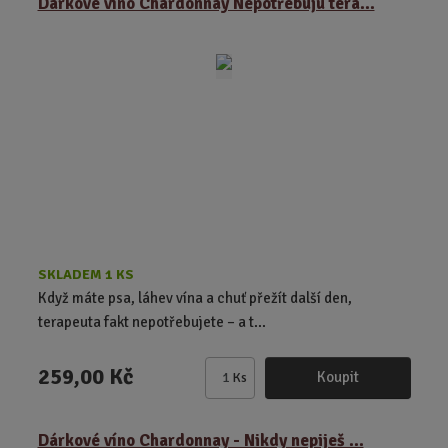
Dárkové víno Chardonnay Nepotřebuju tera...
n
i
t
p
o
č
e
t
SKLADEM 1 KS
Když máte psa, láhev vína a chuť přežít další den,
terapeuta fakt nepotřebujete – a t...
259,00 Kč
Koupit
Ks
Z
m
ě
Dárkové víno Chardonnay - Nikdy nepiješ ...