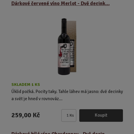
ě
Dárkové červené víno Merlot - Dvě decink...
n
i
t
p
o
č
e
t
SKLADEM 1 KS
Úklid počká. Pocity taky. Tahle láhev má jasno: dvě decinky
a svět je hned v rovnováz...
259,00 Kč
Koupit
Ks
Z
m
ě