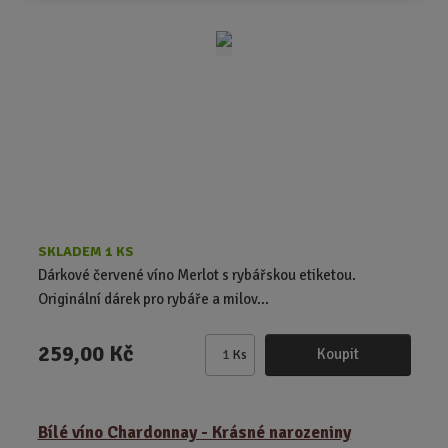
i
t
p
o
č
e
t
SKLADEM 1 KS
Dárkové červené víno Merlot s rybářskou etiketou.
Originální dárek pro rybáře a milov...
259,00 Kč
Koupit
Ks
Z
m
ě
Bílé víno Chardonnay - Krásné narozeniny
n