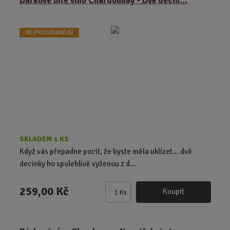
Dárkové bílé víno Chardonnay - Dvě decin...
n
i
t
NEJPRODÁVANĚJŠÍ
p
o
č
e
t
SKLADEM 1 KS
Když vás přepadne pocit, že byste měla uklízet… dvě
decinky ho spolehlivě vyženou z d...
259,00 Kč
Koupit
Ks
Z
m
ě