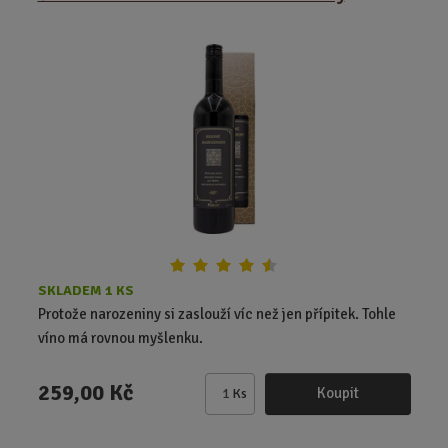
n
i
t
p
o
č
e
t
SKLADEM 1 KS
Protože narozeniny si zaslouží víc než jen přípitek. Tohle
víno má rovnou myšlenku.
259,00 Kč
Koupit
Ks
Z
m
ě