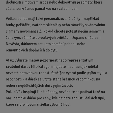
drobnosti s motivem srdce nebo dekorativní předměty, které
zůstanou krásnou památkou na svatební den.
Velkou oblibu mají také personalizované dárky – například
hrnky, polštáře, svatební skleničky nebo rámečky s věnováním
či jmény novomanželů. Pokud chcete potěšit něčím jemným a
ženským, sáhněte po voňavých svíčkách, županu s nápisem
Nevěsta, dárkovém setu pro domácí pohodu nebo
romantických doplňcích do bytu.
Ať už vybíráte
malou pozornost
nebo
reprezentativní
svatební dar
, v této kategorii najdete inspiraci, jak udělat
nevěstě opravdovou radost. Stačí jen vybrat podle jejího stylu a
osobnosti – a dárek se určitě stane krásnou vzpomínkou na
jeden z nejdůležitějších dní v jejím životě.
Pokud Vás inspirují i jiné nápady, neváhejte se podívat také na
naši nabídku dárků pro ženy, kde najdete spoustu dalších tipů,
které se pro novomanželku výborně hodí.