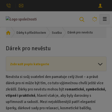
☰
V
y
h
Ú
Dárek pro nevěstu
Dárky k příležitostem
Svatba
l
v
o
e
Dárek pro nevěstu
d
d
n
a
í
t
Zobrazit popis kategorie
s
t
r
Nevěsta si svůj svatební den pamatuje celý život – a právě
a
dárek pro ni může být tím, co tuto výjimečnou chvíli ještě více
n
zkrášlí. Dárky pro nevěstu mohou být
romantické, symbolické,
a
vtipné i praktické
, hlavní však je, aby byly darovány s
upřímností a radostí. Mezi nejoblíbenější patří elegantní
šperky, dárkové sady pro relaxaci, kosmetické balíčky,