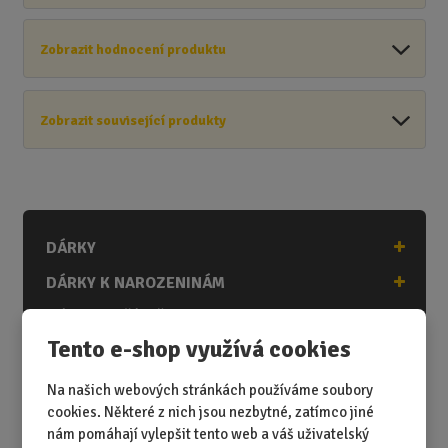
Zobrazit hodnocení produktu
Zobrazit související produkty
DÁRKY
DÁRKY K NAROZENINÁM
DÁRKY K PŘÍLEŽITOSTEM
Tento e-shop využívá cookies
DÁRKY PODLE ZÁJMŮ
DÁRKY PODLE ZAMĚSTNÁNÍ
Na našich webových stránkách používáme soubory
cookies. Některé z nich jsou nezbytné, zatímco jiné
DÁRKY PRO DĚTI A MLÁDEŽ
nám pomáhají vylepšit tento web a váš uživatelský