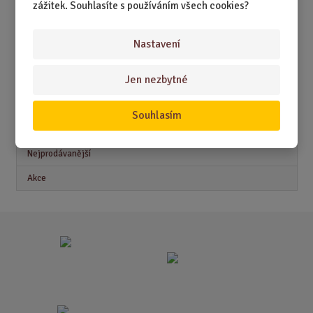
zážitek. Souhlasíte s používáním všech cookies?
DÁRKY PRO MUŽE
DÁRKY PRO ŽENY
Nastavení
Jen nezbytné
Akční nabídky
Souhlasím
Novinky
Nejprodávanější
Akce