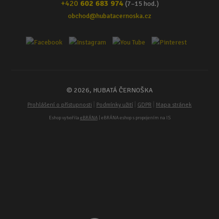
+420
602 683 974
(7–15 hod.)
obchod@hubatacernoska.cz
© 2026, HUBATÁ ČERNOŠKA
|
|
|
Prohlášení o přístupnosti
Podmínky užití
GDPR
Mapa stránek
Eshop vytvořila
eBRÁNA
| eBRÁNA eshop s propojením na IS