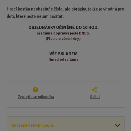
t
i
t
m
t
Hrací kostka neobsahuje čísla, ale obrázky, takže je vhodná pro
p
n
m
děti, které ještě neumí počítat.
o
o
n
ž
o
č
OBJEDNÁVKY UČINĚNÉ DO 10 HOD.
s
ž
e
předáme
dopravci ještě DNES.
t
s
t
(Platí pro všední dny.)
v
t
í
v
VŠE SKLADEM
í
Ihned odesíláme
Zeptejte se odborníka
Sdílet
Zobrazit detailní popis