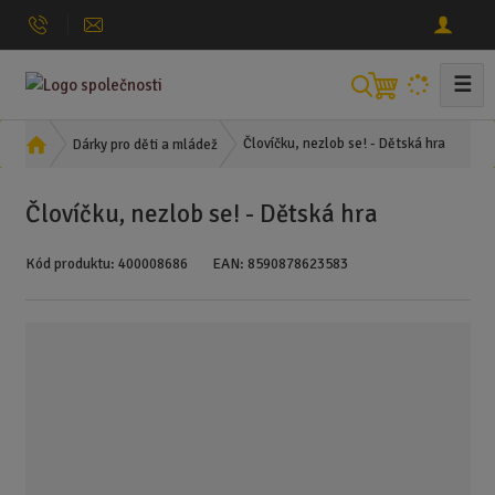
☰
V
y
h
Ú
Človíčku, nezlob se! - Dětská hra
Dárky pro děti a mládež
l
v
o
e
Človíčku, nezlob se! - Dětská hra
d
d
n
a
Kód produktu:
400008686
EAN:
8590878623583
í
t
s
t
r
a
n
a