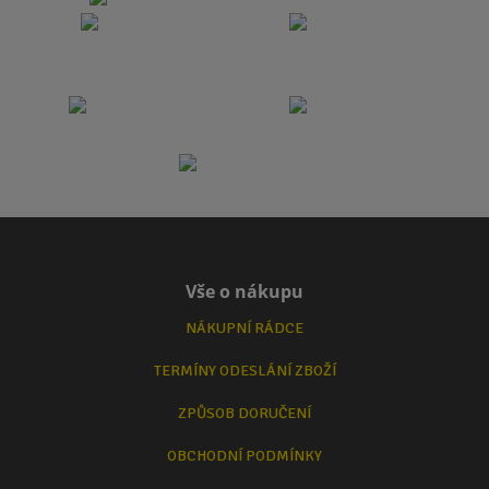
Vše o nákupu
NÁKUPNÍ RÁDCE
TERMÍNY ODESLÁNÍ ZBOŽÍ
ZPŮSOB DORUČENÍ
OBCHODNÍ PODMÍNKY