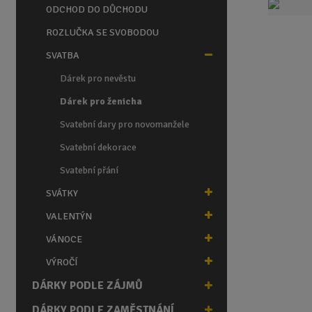
n
ODCHOD DO DŮCHODU
a
ROZLUČKA SE SVOBODOU
SVATBA
Dárek pro nevěstu
Dárek pro ženicha
Svatební dary pro novomanžele
Svatební dekorace
Svatební přání
SVÁTKY
VALENTÝN
VÁNOCE
VÝROČÍ
DÁRKY PODLE ZÁJMŮ
DÁRKY PODLE ZAMĚSTNÁNÍ