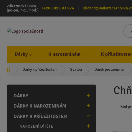
Zákaznická linka
+420 602 683 974
obchod@hubatacernoska.c
(po-pá, 7-15 hod.)
Dárky
K narozeninám
K příležitoste
Ú
Dárky k příležitostem
Svatba
Dárek pro ženicha
v
o
Chň
d
DÁRKY
n
í
DÁRKY K NAROZENINÁM
Kód pr
s
t
DÁRKY K PŘÍLEŽITOSTEM
r
NAROZENÍ DÍTĚTE
a