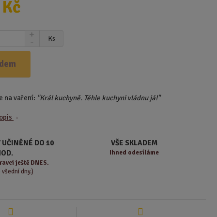
 Kč
N
Ks
S
a
n
v
í
ý
adem
ž
š
i
i
t
t
 na vaření:
"Král kuchyně. Téhle kuchyni vládnu já!"
m
m
n
n
popis
o
o
ž
ž
s
s
 UČINĚNÉ DO 10
VŠE SKLADEM
t
t
HOD.
Ihned odesíláme
v
v
ravci ještě DNES.
í
í
o všední dny.)