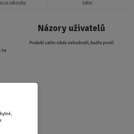
te se odborníka
Sdílet
Názory uživatelů
Produkt zatím nikdo nehodnotil, buďte první!
e na
bytné,
rodukty
s