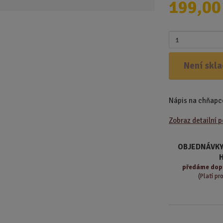
199,00
d
u
k
Z
t
m
.
ě
Není skl
.
n
.
i
t
Nápis na chňapce
p
o
Zobraz detailní 
č
e
t
OBJEDNÁVKY
předáme
dop
(Platí pr