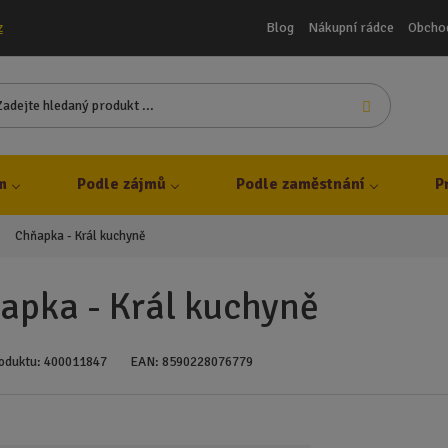
Blog
Nákupní rádce
Obcho
z
Z
Vyhledat
a
d
e
j
m
Podle zájmů
Podle zaměstnání
P
t
e
Chňapka - Král kuchyně
h
l
e
apka - Král kuchyně
d
a
n
oduktu:
400011847
EAN:
8590228076779
ý
p
r
o