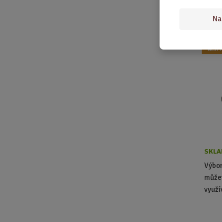
Kart
Na
NEJP
SKLA
Výbor
můžet
využí