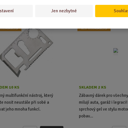
a přežití
Sprchový gel 1000 ml - 
stavení
Jen nezbytné
Souhla
skvěle šel
RODÁVANĚJŠÍ
NEJPRODÁVANĚJŠÍ
DEM 10 KS
SKLADEM 2 KS
ný multifunkční nástroj, který
Zábavný dárek pro všechny 
e nosit neustále při sobě a
milují auta, garáž i legraci
vat jeho mnoha funkcí.
sprchový gel ve stylu moto
pobav...