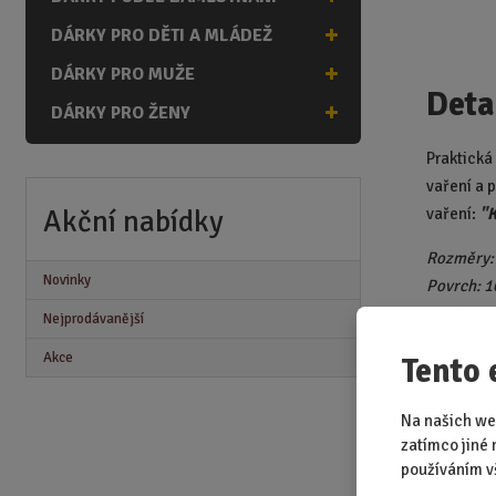
DÁRKY PRO DĚTI A MLÁDEŽ
DÁRKY PRO MUŽE
Deta
DÁRKY PRO ŽENY
Praktická
vaření a 
Akční nabídky
vaření:
"K
Rozměry:
Novinky
Povrch: 
Výplň: 1
Nejprodávanější
Univerzál
Akce
Tento 
Maximální
Na našich we
zatímco jiné 
používáním v