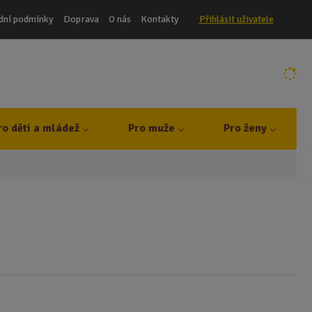
dní podmínky
Doprava
O nás
Kontakty
Přihlásit uživatele
ro děti a mládež
Pro muže
Pro ženy