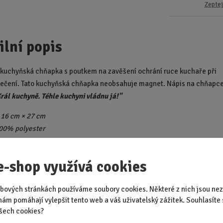
Zeptej
ilní popis
 kuchyňská chňapka s poutkem na zavěšení ochrání ruce kuchaře při
pečení. Tato kuchyňská chňapka neobsahuje magnet. Nápis na chňapc
rál kuchyně. Téhle kuchyni vládnu já!"
 16 cm × 27 cm
100% polyester
00% bavlna
ní velikost
e-shop využívá cookies
 počet vyprání: 10 na 40°C
bových stránkách používáme soubory cookies. Některé z nich jsou nez
Doporučené p
nám pomáhají vylepšit tento web a váš uživatelský zážitek. Souhlasíte 
šech cookies?