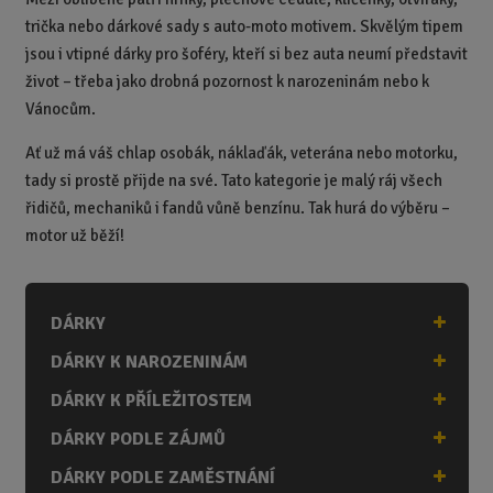
trička nebo dárkové sady s auto-moto motivem. Skvělým tipem
jsou i vtipné dárky pro šoféry, kteří si bez auta neumí představit
život – třeba jako drobná pozornost k narozeninám nebo k
Vánocům.
Ať už má váš chlap osobák, náklaďák, veterána nebo motorku,
tady si prostě přijde na své. Tato kategorie je malý ráj všech
řidičů, mechaniků i fandů vůně benzínu. Tak hurá do výběru –
motor už běží!
DÁRKY
DÁRKY K NAROZENINÁM
DÁRKY K PŘÍLEŽITOSTEM
DÁRKY PODLE ZÁJMŮ
DÁRKY PODLE ZAMĚSTNÁNÍ