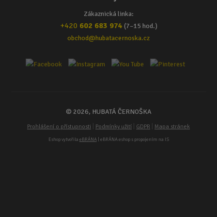
Zákaznická linka:
+420
602 683 974
(7–15 hod.)
obchod@hubatacernoska.cz
© 2026, HUBATÁ ČERNOŠKA
|
|
|
Prohlášení o přístupnosti
Podmínky užití
GDPR
Mapa stránek
Eshop vytvořila
eBRÁNA
| eBRÁNA eshop s propojením na IS