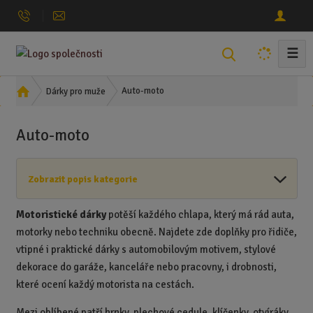
☰
V
y
h
Ú
Auto-moto
Dárky pro muže
l
v
o
e
Auto-moto
d
d
n
a
í
t
Zobrazit popis kategorie
s
t
r
Motoristické dárky
potěší každého chlapa, který má rád auta,
a
motorky nebo techniku obecně. Najdete zde doplňky pro řidiče,
n
vtipné i praktické dárky s automobilovým motivem, stylové
a
dekorace do garáže, kanceláře nebo pracovny, i drobnosti,
které ocení každý motorista na cestách.
Mezi oblíbené patří hrnky, plechové cedule, klíčenky, otvíráky,