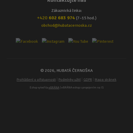
Kontaktujte nás
Zákaznická linka:
+420
602 683 974
(7–15 hod.)
obchod@hubatacernoska.cz
© 2026, HUBATÁ ČERNOŠKA
|
|
|
Prohlášení o přístupnosti
Podmínky užití
GDPR
Mapa stránek
Eshop vytvořila
eBRÁNA
| eBRÁNA eshop s propojením na IS