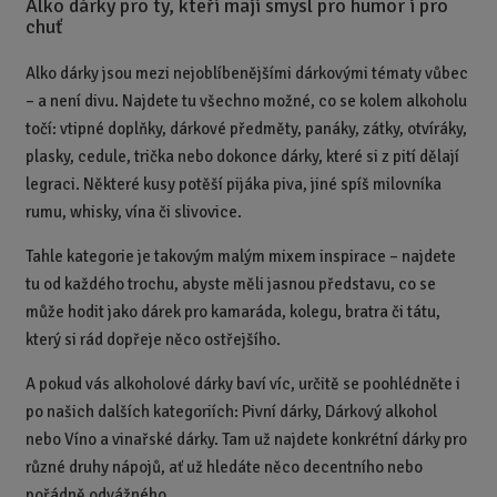
s
ž
Alko dárky pro ty, kteří mají smysl pro humor i pro
e
chuť
t
s
t
v
t
í
v
Alko dárky jsou mezi nejoblíbenějšími dárkovými tématy vůbec
í
– a není divu. Najdete tu všechno možné, co se kolem alkoholu
točí: vtipné doplňky, dárkové předměty, panáky, zátky, otvíráky,
plasky, cedule, trička nebo dokonce dárky, které si z pití dělají
legraci. Některé kusy potěší pijáka piva, jiné spíš milovníka
rumu, whisky, vína či slivovice.
Tahle kategorie je takovým malým mixem inspirace – najdete
tu od každého trochu, abyste měli jasnou představu, co se
může hodit jako dárek pro kamaráda, kolegu, bratra či tátu,
který si rád dopřeje něco ostřejšího.
A pokud vás alkoholové dárky baví víc, určitě se poohlédněte i
po našich dalších kategoriích: Pivní dárky, Dárkový alkohol
nebo Víno a vinařské dárky. Tam už najdete konkrétní dárky pro
různé druhy nápojů, ať už hledáte něco decentního nebo
pořádně odvážného.