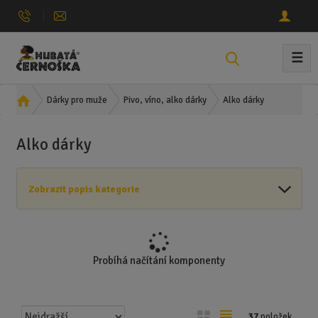
☰
V
y
h
Ú
Alko dárky
Dárky pro muže
Pivo, víno, alko dárky
l
v
e
o
Alko dárky
d
d
n
a
í
t
Zobrazit popis kategorie
s
t
r
a
n
Probíhá načítání komponenty
a
Ř
O
T
37
položek