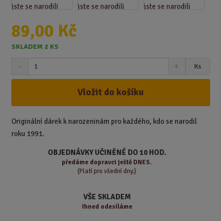
89,00 Kč
SKLADEM 2 KS
S
N
Z
Ks
n
a
m
í
v
ě
ž
ý
Vložit do košíku
n
i
š
i
t
i
t
m
t
Originální dárek k narozeninám pro každého, kdo se narodil
p
n
m
roku 1991.
o
o
n
ž
o
č
OBJEDNÁVKY UČINĚNÉ DO 10 HOD.
s
ž
e
předáme
dopravci ještě DNES.
t
s
t
(Platí pro všední dny.)
v
t
í
v
VŠE SKLADEM
í
Ihned odesíláme