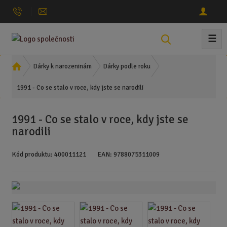
☰
V
y
h
Ú
Dárky k narozeninám
Dárky podle roku
l
v
1991 - Co se stalo v roce, kdy jste se narodili
o
e
d
d
n
a
1991 - Co se stalo v roce, kdy jste se
í
t
narodili
s
t
Kód produktu:
400011121
EAN:
9788075311009
r
a
n
a