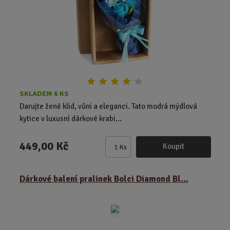
č
e
t
SKLADEM 6 KS
Darujte ženě klid, vůni a eleganci. Tato modrá mýdlová
kytice v luxusní dárkové krabi...
449,00 Kč
Koupit
Ks
Z
m
ě
Dárkové balení pralinek Bolci Diamond Bl...
n
i
t
p