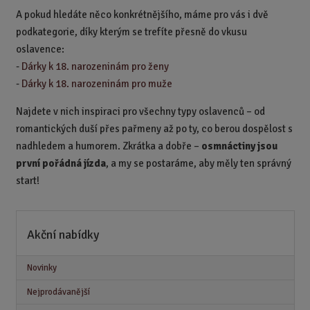
A pokud hledáte něco konkrétnějšího, máme pro vás i dvě
podkategorie, díky kterým se trefíte přesně do vkusu
oslavence:
-
Dárky k 18. narozeninám pro ženy
-
Dárky k 18. narozeninám pro muže
Najdete v nich inspiraci pro všechny typy oslavenců – od
romantických duší přes pařmeny až po ty, co berou dospělost s
nadhledem a humorem.
Zkrátka a dobře –
osmnáctiny jsou
první pořádná jízda
, a my se postaráme, aby měly ten správný
start!
Akční nabídky
Novinky
Nejprodávanější