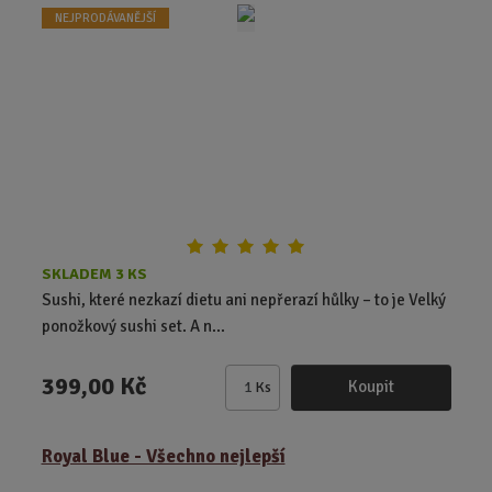
t
NEJPRODÁVANĚJŠÍ
p
o
č
e
t
SKLADEM 3 KS
Sushi, které nezkazí dietu ani nepřerazí hůlky – to je Velký
ponožkový sushi set. A n...
399,00 Kč
Koupit
Ks
Z
m
ě
Royal Blue - Všechno nejlepší
n