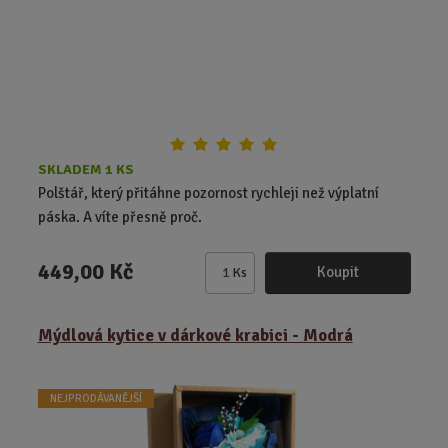
d
ý
ý
u
v
v
k
ý
ý
t
p
p
ů
i
i
s
s
SKLADEM 1 KS
Polštář, který přitáhne pozornost rychleji než výplatní
páska. A víte přesně proč.
449,00 Kč
Koupit
Ks
Z
m
ě
Mýdlová kytice v dárkové krabici - Modrá
n
i
t
NEJPRODÁVANĚJŠÍ
p
o