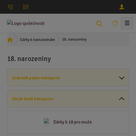
☰
V
y
h
Ú
18. narozeniny
Dárky k narozeninám
l
v
o
e
18. narozeniny
d
d
n
a
í
t
Zobrazit popis kategorie
s
t
r
Skrýt další kategorie
a
n
a
Dárky k 18 pro muže