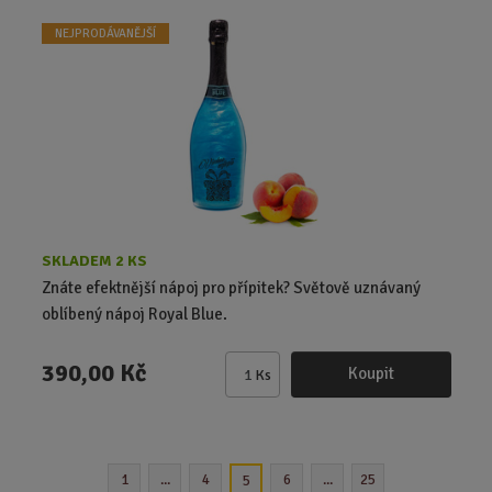
i
t
NEJPRODÁVANĚJŠÍ
p
o
č
e
t
SKLADEM 2 KS
Znáte efektnější nápoj pro přípitek? Světově uznávaný
oblíbený nápoj Royal Blue.
390,00 Kč
Koupit
Ks
Z
m
ě
n
1
...
4
6
...
25
5
i