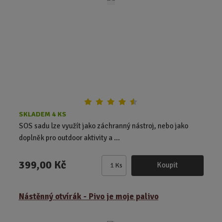
o
č
e
t
SKLADEM 4 KS
SOS sadu lze využít jako záchranný nástroj, nebo jako
doplněk pro outdoor aktivity a ...
399,00 Kč
Koupit
Ks
Z
m
ě
Nástěnný otvírák - Pivo je moje palivo
n
i