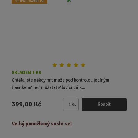
NEJPRODÁVANĚJŠÍ
p
o
č
e
t
SKLADEM 6 KS
Chtěla jste někdy mít muže pod kontrolou jediným
tlačítkem? Teď můžete! Mluvící dálk...
399,00 Kč
Koupit
Ks
Z
m
ě
Velký ponožkový sushi set
n
i