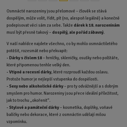
t
p
Osmnácté narozeniny jsou přelomové – člověk se stává
o
dospělým, může volit, řídit, pít (no, alespoň legálně) a konečně
č
podepisovat věci sám za sebe. Takže
dárek k 18. narozeninám
e
musí být přesně takový –
dospělý, ale pořád zábavný
.
t
V naší nabídce najdete všechno, co by mohlo osmnáctiletého
potěšit, rozesmát nebo překvapit:
-
Dárky s číslem 18
– hrníčky, skleničky, osušky nebo polštáře,
které připomenou tenhle velký den.
-
Vtipné a recesní dárky
, které rozproudí každou oslavu.
Protože humor je nejlepší vstupenka do dospělosti.
-
Sexy nebo alkoholické dárky
– pro ty odvážnější a s dobrým
smyslem pro humor. Narozeniny jsou přece ideální příležitost,
jak to trochu „okořenit“.
-
Stylové a památeční dárky
– kosmetika, doplňky, voňavé
balíčky nebo dekorace, které z osmnáctin udělají milou
vzpomínku.