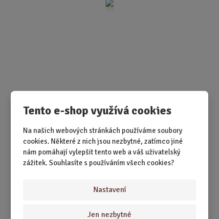
t
p
o
č
e
t
SKLADEM 1 KS
Tento e-shop využívá cookies
Skvěle vypadá a navrch poskytuje maximální komfort při
otevírání lahví.
Na našich webových stránkách používáme soubory
cookies. Některé z nich jsou nezbytné, zatímco jiné
nám pomáhají vylepšit tento web a váš uživatelský
399,00 Kč
Koupit
Ks
Z
zážitek. Souhlasíte s používáním všech cookies?
m
ě
3D polštář - Podkova pro štěstí
Nastavení
n
i
Jen nezbytné
t