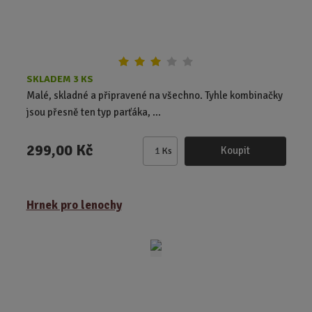
SKLADEM 3 KS
Malé, skladné a připravené na všechno. Tyhle kombinačky
jsou přesně ten typ parťáka, ...
299,00 Kč
Koupit
Ks
Z
m
ě
Hrnek pro lenochy
n
i
t
p
o
č
e
t