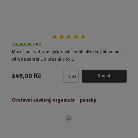
t
SKLADEM 3 KS
Mozek na start, ruce připravit. Tenhle dřevěný hlavolam
vám dá zabrat… a přesně o to ...
149,00 Kč
Koupit
Ks
Z
m
ě
Cestovní závěsný organizér - pánský
n
i
t
p
o
č