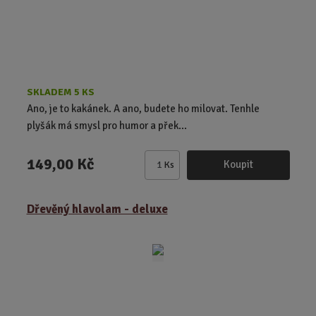
e
t
SKLADEM 5 KS
Ano, je to kakánek. A ano, budete ho milovat. Tenhle
plyšák má smysl pro humor a přek...
149,00 Kč
Koupit
Ks
Z
m
ě
Dřevěný hlavolam - deluxe
n
i
t
p
o
č
e