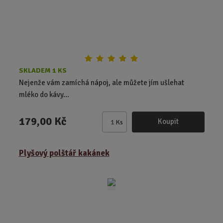
SKLADEM 1 KS
Nejenže vám zamíchá nápoj, ale můžete jím ušlehat
mléko do kávy...
179,00 Kč
Koupit
Ks
Z
m
ě
Plyšový polštář kakánek
n
i
t
p
o
č