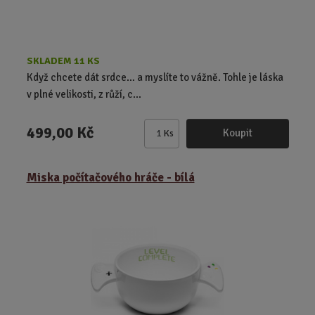
ý
ý
t
p
p
ů
i
i
s
s
SKLADEM 11 KS
Když chcete dát srdce… a myslíte to vážně. Tohle je láska
v plné velikosti, z růží, c...
499,00 Kč
Koupit
Ks
Z
m
ě
Miska počítačového hráče - bílá
n
i
t
p
o
č
e
t