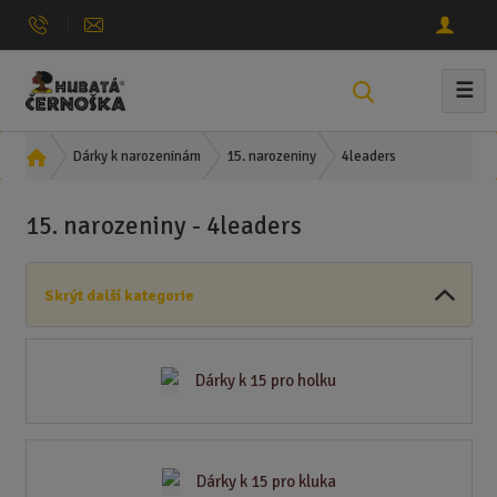
☰
V
y
h
Ú
4leaders
Dárky k narozeninám
15. narozeniny
l
v
e
o
15. narozeniny - 4leaders
d
d
n
a
í
t
Skrýt další kategorie
s
t
r
a
Dárky k 15 pro holku
n
a
Dárky k 15 pro kluka