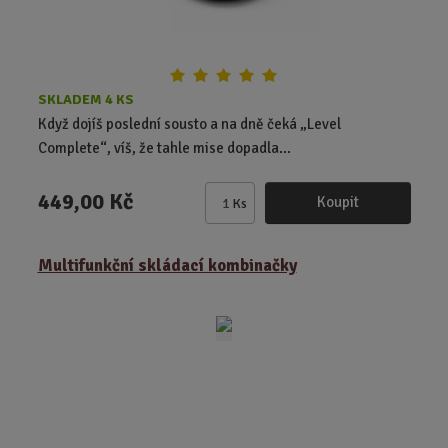
SKLADEM 4 KS
Když dojíš poslední sousto a na dně čeká „Level
Complete“, víš, že tahle mise dopadla...
449,00 Kč
Koupit
Ks
Z
m
ě
Multifunkční skládací kombinačky
n
i
t
p
o
č
e
t