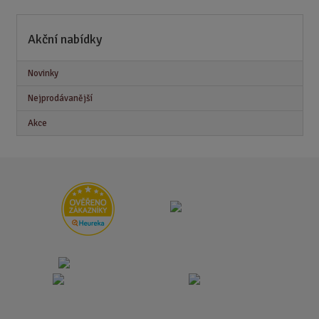
t
p
o
Akční nabídky
č
e
Novinky
t
Nejprodávanější
Akce