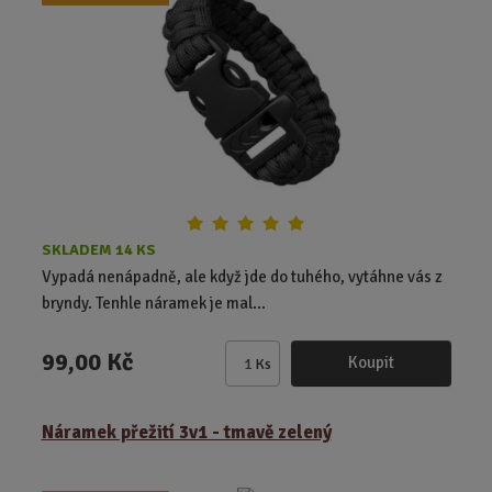
o
č
e
t
SKLADEM 14 KS
Vypadá nenápadně, ale když jde do tuhého, vytáhne vás z
bryndy. Tenhle náramek je mal...
99,00 Kč
Koupit
Ks
Z
m
ě
Náramek přežití 3v1 - tmavě zelený
n
i