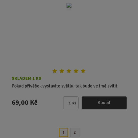
t
p
o
č
e
t
SKLADEM 1 KS
Pokud přívěšek vystavíte světlu, tak bude ve tmě svítit.
69,00 Kč
Koupit
Ks
Z
m
ě
n
2
1
i