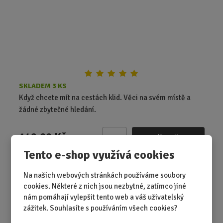
e
t
SKLADEM 3 KS
Když chcete mít na cestách klid. Věci na svém místě a
žádné zbytečné hledání.
149,00 Kč
Koupit
Ks
Z
Tento e-shop využívá cookies
m
ě
Ponožky v dárkovém balení - nanuk
Na našich webových stránkách používáme soubory
n
cookies. Některé z nich jsou nezbytné, zatímco jiné
i
nám pomáhají vylepšit tento web a váš uživatelský
t
zážitek. Souhlasíte s používáním všech cookies?
p
o