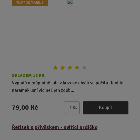
t
NEJPRODÁVANĚJŠÍ
p
o
č
e
t
SKLADEM 12 KS
Vypadá nenápadně, ale v krizové chvíli se počítá. Tenhle
náramek umí víc než jen zdob...
79,00 Kč
Koupit
Ks
Z
m
ě
Řetízek s přívěskem - svítící srdíčko
n
i