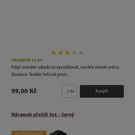
o
č
e
t
SKLADEM 21 KS
Když nemáte náladu to vysvětlovat, nechte mluvit srdce.
Doslova. Tenhle řetízek prozr...
99,00 Kč
Koupit
Ks
Z
m
ě
Náramek přežití 3v1 - černý
n
i
t
NEJPRODÁVANĚJŠÍ
p