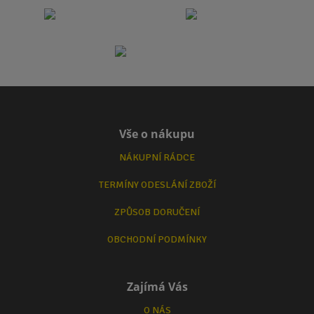
Vše o nákupu
NÁKUPNÍ RÁDCE
TERMÍNY ODESLÁNÍ ZBOŽÍ
ZPŮSOB DORUČENÍ
OBCHODNÍ PODMÍNKY
Zajímá Vás
O NÁS