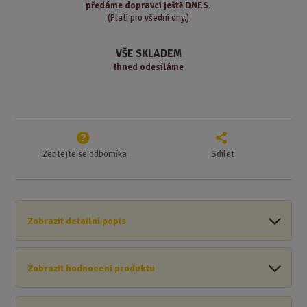
předáme
dopravci ještě DNES.
í
v
(Platí pro všední dny.)
í
VŠE SKLADEM
Ihned odesíláme
Zeptejte se odborníka
Sdílet
Zobrazit detailní popis
Zobrazit hodnocení produktu