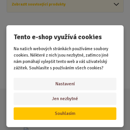
Zobrazit související produkty
Tento e-shop využívá cookies
Akční nabídky
Na našich webových stránkách používáme soubory
Novinky
cookies. Některé z nich jsou nezbytné, zatímco jiné
nám pomáhají vylepšit tento web a váš uživatelský
Nejprodávanější
zážitek. Souhlasíte s používáním všech cookies?
Akce
Nastavení
Jen nezbytné
Souhlasím