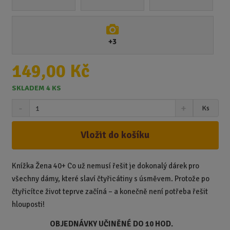
+3
149,00 Kč
SKLADEM 4 KS
S
N
Z
Ks
n
a
m
í
v
ě
ž
ý
Vložit do košíku
n
i
š
i
t
i
t
m
t
Knížka Žena 40+ Co už nemusí řešit je dokonalý dárek pro
p
n
m
všechny dámy, které slaví čtyřicátiny s úsměvem. Protože po
o
o
n
čtyřicítce život teprve začíná – a konečně není potřeba řešit
ž
o
č
hlouposti!
s
ž
e
t
s
t
OBJEDNÁVKY UČINĚNÉ DO 10 HOD.
v
t