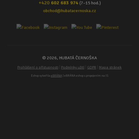
+420
602 683 974
(7–15 hod.)
obchod@hubatacernoska.cz
© 2026, HUBATÁ ČERNOŠKA
|
|
|
Prohlášení o přístupnosti
Podmínky užití
GDPR
Mapa stránek
Eshop vytvořila
eBRÁNA
| eBRÁNA eshop s propojením na IS