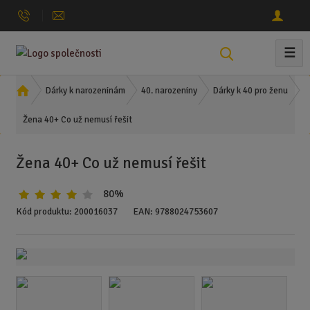
☰
V
y
h
Ú
Dárky k narozeninám
40. narozeniny
Dárky k 40 pro ženu
l
v
Žena 40+ Co už nemusí řešit
o
e
d
d
n
a
Žena 40+ Co už nemusí řešit
í
t
s
80%
t
r
Kód produktu:
200016037
EAN:
9788024753607
a
n
a