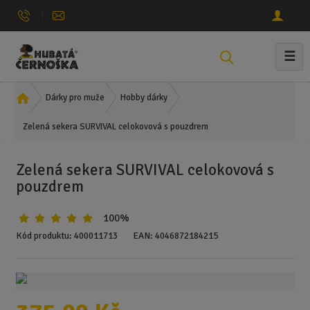
☰
V
y
h
Ú
Dárky pro muže
Hobby dárky
l
v
e
Zelená sekera SURVIVAL celokovová s pouzdrem
o
d
d
n
a
Zelená sekera SURVIVAL celokovová s
í
t
pouzdrem
s
t
100%
r
a
Kód produktu:
400011713
EAN:
4046872184215
n
a