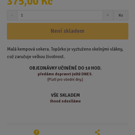
375,00 Kč
S
N
Z
Ks
n
a
m
í
v
ě
ž
ý
Není skladem
n
i
š
i
t
i
t
m
t
Malá kempová sekera. Topůrko je vyztuženo skelnými vlákny,
p
n
m
což zaručuje velkou životnost.
o
o
n
ž
o
č
OBJEDNÁVKY UČINĚNÉ DO 10 HOD.
s
ž
e
předáme
dopravci ještě DNES.
t
s
t
(Platí pro všední dny.)
v
t
í
v
VŠE SKLADEM
í
Ihned odesíláme