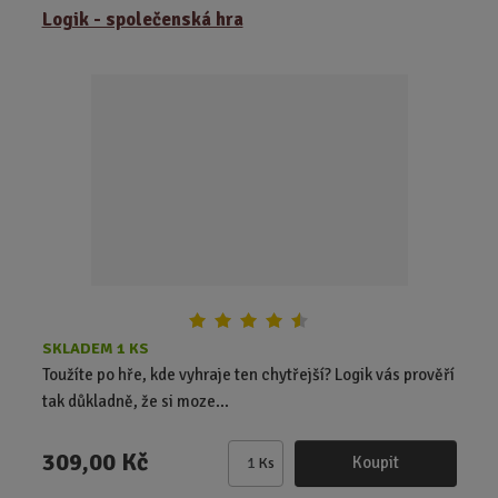
z
r
b
Logik - společenská hra
e
á
u
n
z
l
í
k
k
p
o
o
r
o
v
v
d
ý
ý
u
v
v
k
ý
ý
t
p
p
ů
i
i
s
s
SKLADEM 1 KS
Toužíte po hře, kde vyhraje ten chytřejší? Logik vás prověří
tak důkladně, že si moze...
309,00 Kč
Koupit
Ks
Z