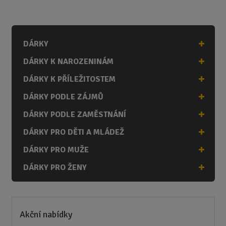
m
ě
n
i
DÁRKY
t
p
DÁRKY K NAROZENINÁM
o
č
DÁRKY K PŘÍLEŽITOSTEM
e
DÁRKY PODLE ZÁJMŮ
t
DÁRKY PODLE ZAMĚSTNÁNÍ
DÁRKY PRO DĚTI A MLÁDEŽ
DÁRKY PRO MUŽE
DÁRKY PRO ŽENY
Akční nabídky