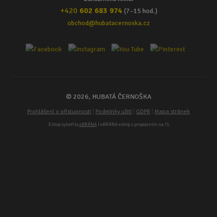
+420
602 683 974
(7–15 hod.)
obchod@hubatacernoska.cz
© 2026, HUBATÁ ČERNOŠKA
|
|
|
Prohlášení o přístupnosti
Podmínky užití
GDPR
Mapa stránek
Eshop vytvořila
eBRÁNA
| eBRÁNA eshop s propojením na IS