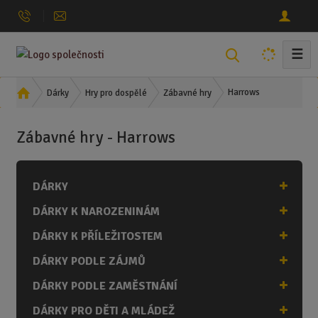
☰
V
y
h
Ú
Harrows
Dárky
Hry pro dospělé
Zábavné hry
l
v
o
e
Zábavné hry - Harrows
d
d
n
a
í
t
DÁRKY
s
t
DÁRKY K NAROZENINÁM
r
a
DÁRKY K PŘÍLEŽITOSTEM
n
DÁRKY PODLE ZÁJMŮ
a
DÁRKY PODLE ZAMĚSTNÁNÍ
DÁRKY PRO DĚTI A MLÁDEŽ