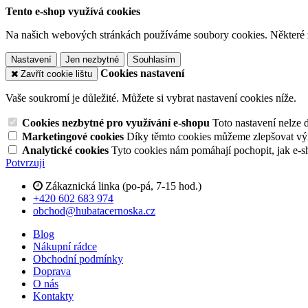
Tento e-shop využívá cookies
Na našich webových stránkách používáme soubory cookies. Některé z n
Nastavení
Jen nezbytné
Souhlasím
Cookies nastavení
Zavřít cookie lištu
Vaše soukromí je důležité. Můžete si vybrat nastavení cookies níže.
Cookies nezbytné pro využívání e-shopu
Toto nastavení nelze 
Marketingové cookies
Díky těmto cookies můžeme zlepšovat výko
Analytické cookies
Tyto cookies nám pomáhají pochopit, jak e-s
Potvrzuji
Zákaznická linka (po-pá, 7-15 hod.)
+420 602 683 974
obchod@hubatacernoska.cz
Blog
Nákupní rádce
Obchodní podmínky
Doprava
O nás
Kontakty