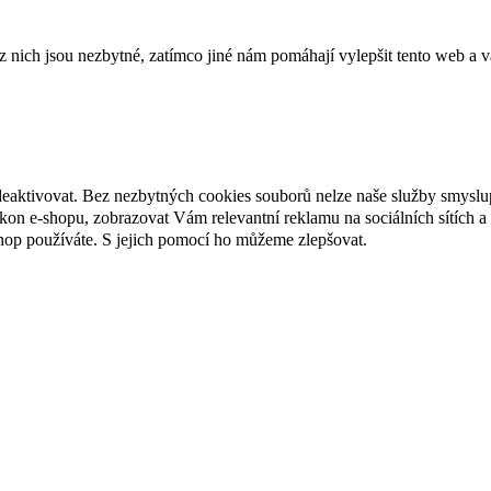
ich jsou nezbytné, zatímco jiné nám pomáhají vylepšit tento web a vá
deaktivovat. Bez nezbytných cookies souborů nelze naše služby smyslu
n e-shopu, zobrazovat Vám relevantní reklamu na sociálních sítích a 
hop používáte. S jejich pomocí ho můžeme zlepšovat.