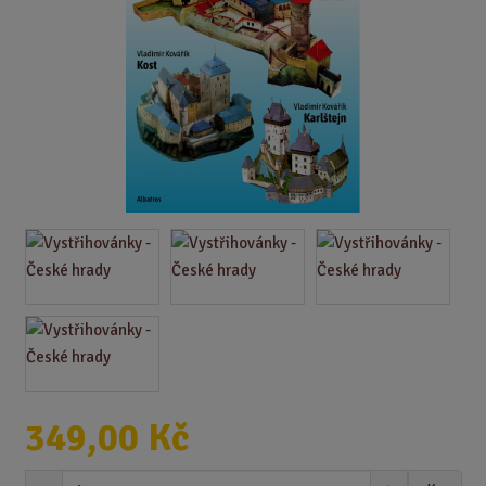
349,00 Kč
S
N
Z