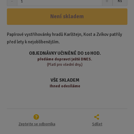
Ks
n
a
m
í
v
ě
ž
ý
Není skladem
n
i
š
i
t
i
t
m
t
Papírové vystřihovánky hradů Karlštejn, Kost a Zvíkov patřily
p
n
m
před lety k nejoblíbenějším.
o
o
n
ž
o
č
OBJEDNÁVKY UČINĚNÉ DO 10 HOD.
s
ž
e
předáme
dopravci ještě DNES.
t
s
t
(Platí pro všední dny.)
v
t
í
v
VŠE SKLADEM
í
Ihned odesíláme
Zeptejte se odborníka
Sdílet