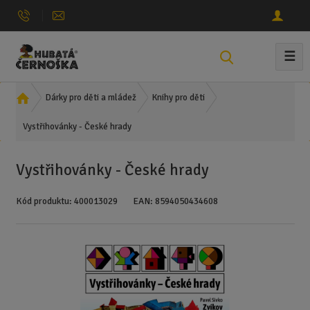
☰
V
y
h
Ú
Dárky pro děti a mládež
Knihy pro děti
l
v
e
Vystřihovánky - České hrady
o
d
d
n
a
Vystřihovánky - České hrady
í
t
s
Kód produktu:
400013029
EAN:
8594050434608
t
r
a
n
a