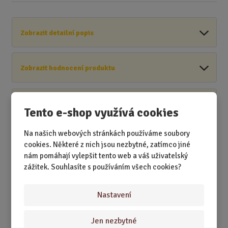
Zobrazit detailní popis
Zobrazit hodnocení produktu
Zobrazit související produkty
Tento e-shop využívá cookies
Na našich webových stránkách používáme soubory
cookies. Některé z nich jsou nezbytné, zatímco jiné
nám pomáhají vylepšit tento web a váš uživatelský
Akční nabídky
zážitek. Souhlasíte s používáním všech cookies?
Novinky
Nastavení
Nejprodávanější
Jen nezbytné
Akce