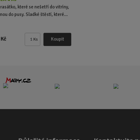
rasátko, které se nešetří do vitríny,
nou do pusy. Sladké štěstí, které...
 Kč
Koupit
Ks
Z
m
ě
n
i
t
p
o
č
e
t