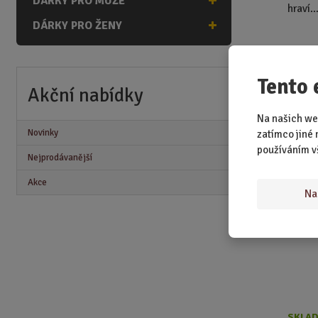
DÁRKY PRO MUŽE
hraví…
DÁRKY PRO ŽENY
169,0
Tento 
Akční nabídky
Na našich we
Čokol
Novinky
zatímco jiné 
používáním v
Nejprodávanější
Akce
Na
SKLAD