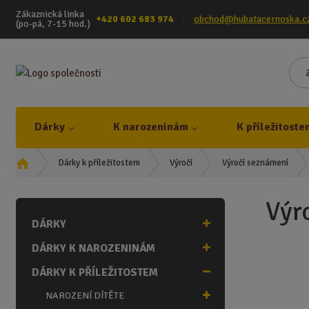
Zákaznická linka
+420 602 683 974
obchod@hubatacernoska.c
(po-pá, 7-15 hod.)
Dárky
K narozeninám
K příležitoste
Ú
Dárky k příležitostem
Výročí
Výročí seznámení
v
o
Výr
d
DÁRKY
n
í
DÁRKY K NAROZENINÁM
s
t
DÁRKY K PŘÍLEŽITOSTEM
r
NAROZENÍ DÍTĚTE
a