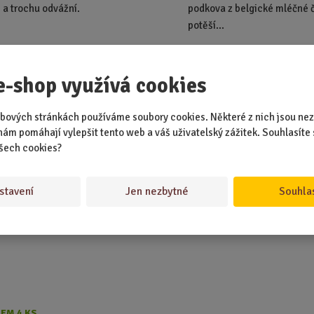
 a trochu odvážní.
podkova z belgické mléčné 
potěší...
0 Kč
129,00 Kč
Koupit
Ks
Ks
Z
Z
e-shop využívá cookies
m
m
ě
ě
bových stránkách používáme soubory cookies. Některé z nich jsou nez
n
n
ádové zlaté prasátko 60 g
nám pomáhají vylepšit tento web a váš uživatelský zážitek. Souhlasíte 
i
i
šech cookies?
t
t
p
p
o
o
stavení
Jen nezbytné
Souhla
č
č
e
e
t
t
EM 4 KS