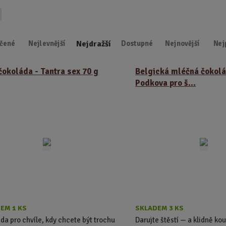
d
u
k
Nejdražší
t
čené
Nejlevnější
Dostupné
Nejnovější
Nej
.
.
čokoláda - Tantra sex 70 g
Belgická mléčná čokolá
.
Podkova pro š...
EM 1 KS
SKLADEM 3 KS
da pro chvíle, kdy chcete být trochu
Darujte štěstí — a klidně ko