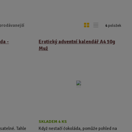
O
T
prodávanejší
4
položek
b
a
r
b
da -
Erotický adventní kalendář A4 50g
á
u
Muž
z
l
k
k
o
o
v
v
ý
ý
v
v
ý
ý
p
p
i
i
s
s
SKLADEM 4 KS
usatelné. Tahle
Když nestačí čokoláda, pomůže pohled na