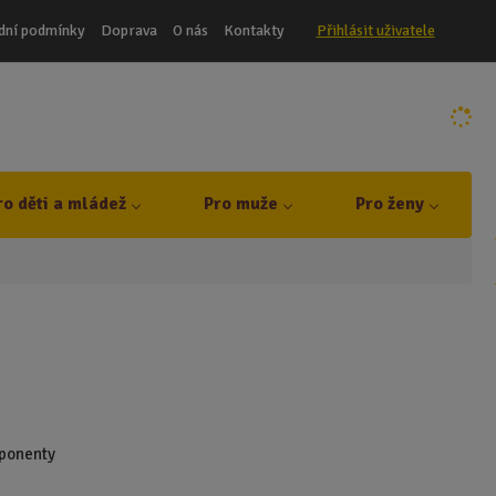
dní podmínky
Doprava
O nás
Kontakty
Přihlásit uživatele
ro děti a mládež
Pro muže
Pro ženy
mponenty