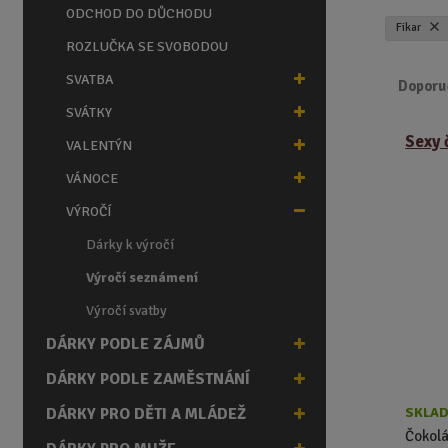
n
ODCHOD DO DŮCHODU
Fikar
a
ROZLUČKA SE SVOBODOU
SVATBA
Doporu
SVÁTKY
Ř
Sexy 
a
VALENTÝN
z
VÁNOCE
e
n
VÝROČÍ
í
Dárky k výročí
p
r
Výročí seznámení
o
Výročí svatby
d
DÁRKY PODLE ZÁJMŮ
u
k
DÁRKY PODLE ZAMĚSTNÁNÍ
t
ů
SKLAD
DÁRKY PRO DĚTI A MLÁDEŽ
Čokolá