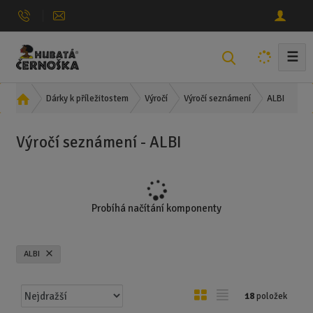
☰
V
y
h
Ú
ALBI
Dárky k příležitostem
Výročí
Výročí seznámení
l
v
e
o
Výročí seznámení - ALBI
d
d
n
a
í
t
s
t
Probíhá načítání komponenty
r
a
n
ALBI
a
Ř
O
T
18
položek
a
b
a