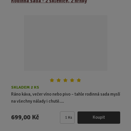
Rodinná sada - 2 sklenice, 2 hrnky
SKLADEM 2 KS
Ráno káva, večer víno nebo pivo – tahle rodinná sada myslí
na všechny nálady i chutě....
699,00 Kč
Koupit
Ks
Z
m