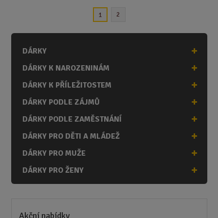
n
2
1
i
t
p
o
DÁRKY
č
DÁRKY K NAROZENINÁM
e
t
DÁRKY K PŘÍLEŽITOSTEM
DÁRKY PODLE ZÁJMŮ
DÁRKY PODLE ZAMĚSTNÁNÍ
DÁRKY PRO DĚTI A MLÁDEŽ
DÁRKY PRO MUŽE
DÁRKY PRO ŽENY
Akční nabídky