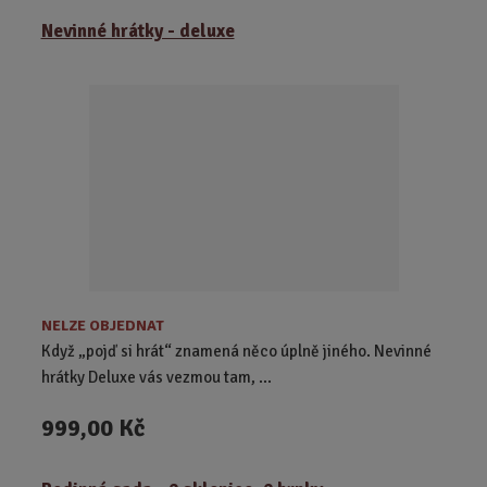
z
r
b
Nevinné hrátky - deluxe
e
á
u
n
z
l
í
k
k
p
o
o
r
o
v
v
d
ý
ý
u
v
v
k
ý
ý
t
p
p
ů
i
i
s
s
NELZE OBJEDNAT
Když „pojď si hrát“ znamená něco úplně jiného. Nevinné
hrátky Deluxe vás vezmou tam, ...
999,00 Kč