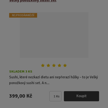
Velký ponožkový sushi set
i
t
NEJPRODÁVANĚJŠÍ
p
o
č
e
t
SKLADEM 3 KS
Sushi, které nezkazí dietu ani nepřerazí hůlky – to je Velký
ponožkový sushi set. A n...
399,00 Kč
Koupit
Ks
Z
m