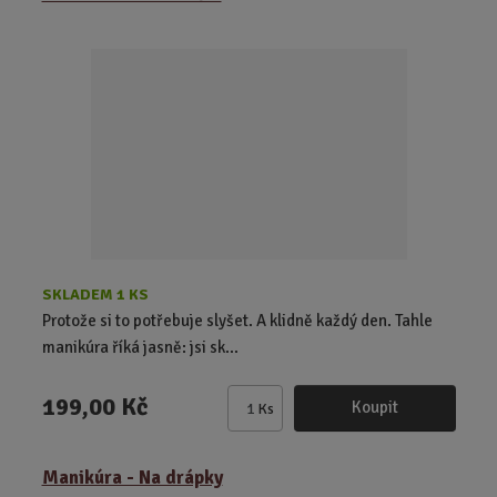
n
i
t
p
o
č
e
t
SKLADEM 1 KS
Protože si to potřebuje slyšet. A klidně každý den. Tahle
manikúra říká jasně: jsi sk...
199,00 Kč
Koupit
Ks
Z
m
ě
Manikúra - Na drápky
n