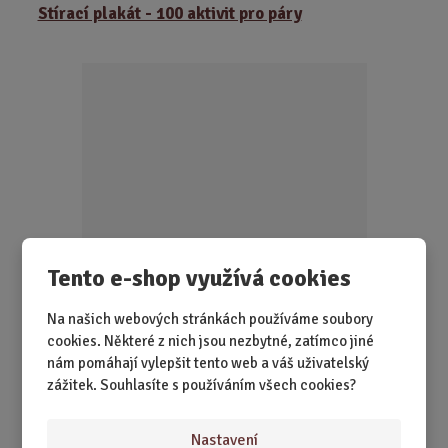
ě
Stírací plakát - 100 aktivit pro páry
n
i
t
p
o
č
e
t
Tento e-shop využívá cookies
SKLADEM 1 KS
Víte, co podniknete dnes večer se svou láskou? Stírací
Na našich webových stránkách používáme soubory
plakát se 100 aktivitami pro p...
cookies. Některé z nich jsou nezbytné, zatímco jiné
nám pomáhají vylepšit tento web a váš uživatelský
349,00 Kč
zážitek. Souhlasíte s používáním všech cookies?
Koupit
Ks
Z
m
Nastavení
ě