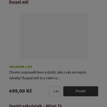
Rozpal mě!
n
i
t
p
o
č
e
t
SKLADEM 1 KS
Chcete rozproudit krev a zjistit, kdo z vás má nejvíc
odvahy? Rozpal mě! to s vámi ro...
499,00 Kč
Koupit
Ks
Z
m
ě
Dvojitý náhrdelník - Miluji Tě