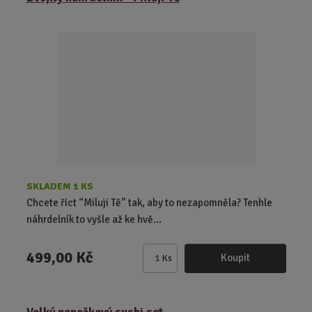
n
i
t
p
o
č
e
t
SKLADEM 1 KS
Chcete říct “Miluji Tě” tak, aby to nezapomněla? Tenhle
náhrdelník to vyšle až ke hvě...
499,00 Kč
Koupit
Ks
Z
m
ě
n