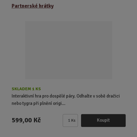
Partnerské hrátky
n
i
t
p
o
č
e
t
SKLADEM 1 KS
Interaktivní hra pro dospělé páry. Odhalte v sobě dračici
nebo tygra při plnění origi...
599,00 Kč
Koupit
Ks
Z
m
ě