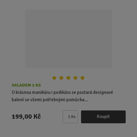
i
t
p
o
č
e
t
SKLADEM 1 KS
O krásnou manikúru i pedikúru se postará designové
balení se všemi potřebnými pomůcka...
199,00 Kč
Koupit
Ks
Z
m
ě