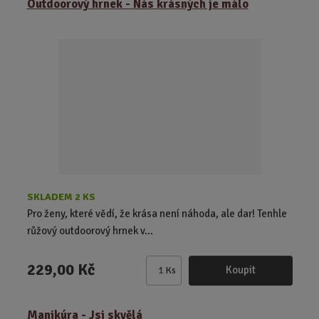
Outdoorový hrnek - Nás krásných je málo
n
i
t
p
o
č
e
t
SKLADEM 2 KS
Pro ženy, které vědí, že krása není náhoda, ale dar! Tenhle
růžový outdoorový hrnek v...
229,00 Kč
Koupit
Ks
Z
m
ě
Manikúra - Jsi skvělá