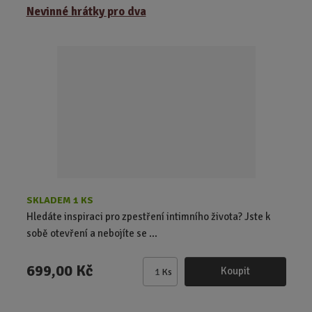
ě
Nevinné hrátky pro dva
n
i
t
p
o
č
e
t
SKLADEM 1 KS
Hledáte inspiraci pro zpestření intimního života? Jste k
sobě otevření a nebojíte se ...
699,00 Kč
Koupit
Ks
Z
m
ě