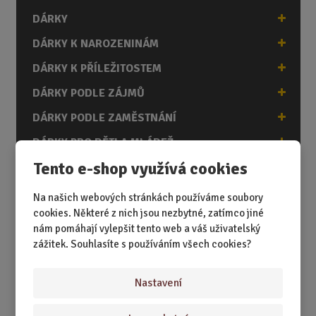
i
DÁRKY
t
p
DÁRKY K NAROZENINÁM
o
č
DÁRKY K PŘÍLEŽITOSTEM
e
DÁRKY PODLE ZÁJMŮ
t
DÁRKY PODLE ZAMĚSTNÁNÍ
DÁRKY PRO DĚTI A MLÁDEŽ
Tento e-shop využívá cookies
DÁRKY PRO MUŽE
DÁRKY PRO ŽENY
Na našich webových stránkách používáme soubory
cookies. Některé z nich jsou nezbytné, zatímco jiné
nám pomáhají vylepšit tento web a váš uživatelský
zážitek. Souhlasíte s používáním všech cookies?
Akční nabídky
Nastavení
Novinky
Nejprodávanější