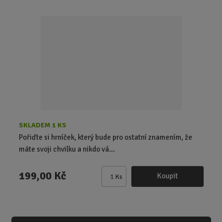
i
t
p
o
č
e
t
SKLADEM 1 KS
Pořiďte si hrníček, který bude pro ostatní znamením, že
máte svoji chvilku a nikdo vá...
199,00 Kč
Koupit
Ks
Z
m
ě
n