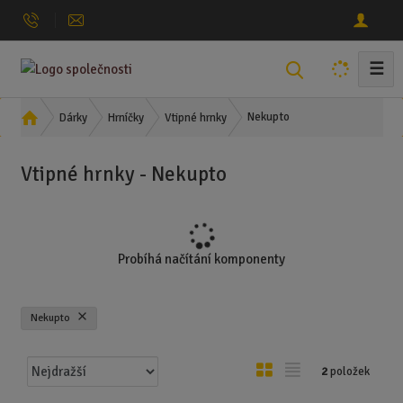
☰
V
y
h
Ú
Nekupto
Dárky
Hrníčky
Vtipné hrnky
l
v
o
e
Vtipné hrnky - Nekupto
d
d
n
a
í
t
s
t
Probíhá načítání komponenty
r
a
n
Nekupto
a
Ř
O
T
2
položek
a
b
a