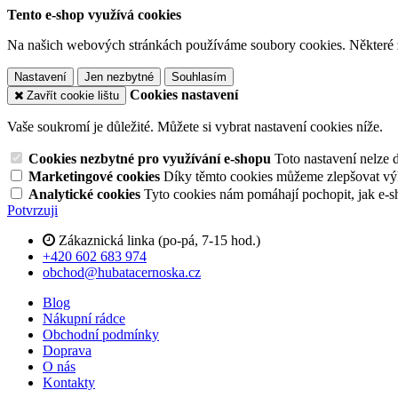
Tento e-shop využívá cookies
Na našich webových stránkách používáme soubory cookies. Některé z n
Nastavení
Jen nezbytné
Souhlasím
Cookies nastavení
Zavřít cookie lištu
Vaše soukromí je důležité. Můžete si vybrat nastavení cookies níže.
Cookies nezbytné pro využívání e-shopu
Toto nastavení nelze 
Marketingové cookies
Díky těmto cookies můžeme zlepšovat výko
Analytické cookies
Tyto cookies nám pomáhají pochopit, jak e-s
Potvrzuji
Zákaznická linka (po-pá, 7-15 hod.)
+420 602 683 974
obchod@hubatacernoska.cz
Blog
Nákupní rádce
Obchodní podmínky
Doprava
O nás
Kontakty