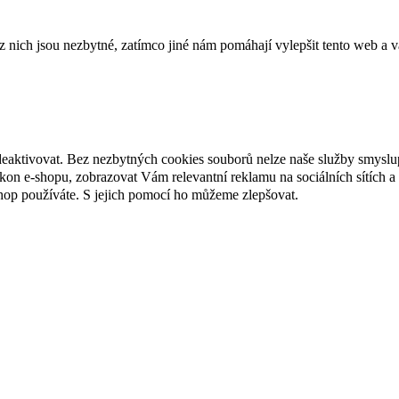
ich jsou nezbytné, zatímco jiné nám pomáhají vylepšit tento web a vá
deaktivovat. Bez nezbytných cookies souborů nelze naše služby smyslu
n e-shopu, zobrazovat Vám relevantní reklamu na sociálních sítích a 
hop používáte. S jejich pomocí ho můžeme zlepšovat.