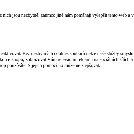
ich jsou nezbytné, zatímco jiné nám pomáhají vylepšit tento web a vá
deaktivovat. Bez nezbytných cookies souborů nelze naše služby smyslu
n e-shopu, zobrazovat Vám relevantní reklamu na sociálních sítích a 
hop používáte. S jejich pomocí ho můžeme zlepšovat.