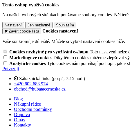
Tento e-shop využívá cookies
Na našich webových stránkách používáme soubory cookies. Některé z n
Nastavení
Jen nezbytné
Souhlasím
Cookies nastavení
Zavřít cookie lištu
Vaše soukromí je důležité. Můžete si vybrat nastavení cookies níže.
Cookies nezbytné pro využívání e-shopu
Toto nastavení nelze 
Marketingové cookies
Díky těmto cookies můžeme zlepšovat výko
Analytické cookies
Tyto cookies nám pomáhají pochopit, jak e-s
Potvrzuji
Zákaznická linka (po-pá, 7-15 hod.)
+420 602 683 974
obchod@hubatacernoska.cz
Blog
Nákupní rádce
Obchodní podmínky
Doprava
O nás
Kontakty