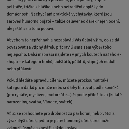
polštáře, trička s hláškou nebo netradiční doplňky do
domácnosti. Nechybí ani praktické vychytávky, které jsou
zároveň humorně pojaté – takže oslavenec dárek nejen ocení,
ale ještě se u toho pobaví.
Abychom to nepřehnali a nezaplavili Vás úplně vším, co se dá
považovat za vtipný dárek, připravili jsme sem výběr toho
nejlepšího. Další inspiraci najdete i v jiných koutech našeho e-
shopu – v kategorii hrnků, polštářů, půllitrů, vtipných cedulí
nebo ptákovin.
Pokud hledáte opravdu cíleně, můžete prozkoumat také
kategorii dárků pro muže nebo si dárky filtrovat podle koníčků
(pro rybáře, myslivce, motorkáře…) či podle příležitosti (kulaté
narozeniny, svatba, Vánoce, svátek).
Ať už se rozhodnete pro drobnost za pár korun, nebo větší a
výraznější dárek, jedno je jisté: humorný dárek pro muže
vykouzlí úsměv a zpestří každou oslavu.