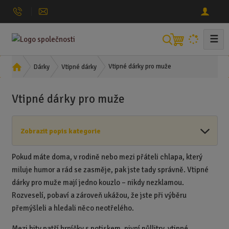
☰
V
y
h
Ú
Vtipné dárky pro muže
Dárky
Vtipné dárky
l
v
o
e
Vtipné dárky pro muže
d
d
n
a
í
t
Zobrazit popis kategorie
s
t
r
Pokud máte doma, v rodině nebo mezi přáteli chlapa, který
a
miluje humor a rád se zasměje, pak jste tady správně. Vtipné
n
dárky pro muže mají jedno kouzlo – nikdy nezklamou.
a
Rozveselí, pobaví a zároveň ukážou, že jste při výběru
přemýšleli a hledali něco neotřelého.
Mezi hity patří hrníčky s potiskem, pivní půllitry, vtipné