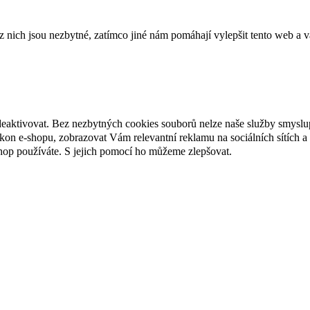
ich jsou nezbytné, zatímco jiné nám pomáhají vylepšit tento web a vá
deaktivovat. Bez nezbytných cookies souborů nelze naše služby smyslu
n e-shopu, zobrazovat Vám relevantní reklamu na sociálních sítích a 
hop používáte. S jejich pomocí ho můžeme zlepšovat.