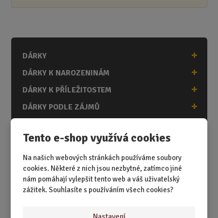
DÁRKY
DÁRKY K NAROZENINÁM
DÁRKY K PŘÍLEŽITOSTEM
DÁRKY PODLE ZÁJMŮ
DÁRKY PODLE ZAMĚSTNÁNÍ
Tento e-shop využívá cookies
DÁRKY PRO DĚTI A MLÁDEŽ
Na našich webových stránkách používáme soubory
DÁRKY PRO MUŽE
cookies. Některé z nich jsou nezbytné, zatímco jiné
DÁRKY PRO ŽENY
nám pomáhají vylepšit tento web a váš uživatelský
zážitek. Souhlasíte s používáním všech cookies?
Nastavení