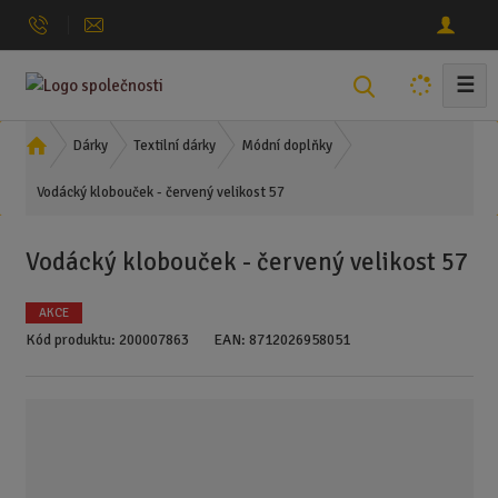
☰
V
y
h
Ú
Dárky
Textilní dárky
Módní doplňky
l
v
Vodácký klobouček - červený velikost 57
o
e
d
d
n
a
Vodácký klobouček - červený velikost 57
í
t
s
AKCE
t
Kód produktu:
200007863
EAN:
8712026958051
r
a
n
a