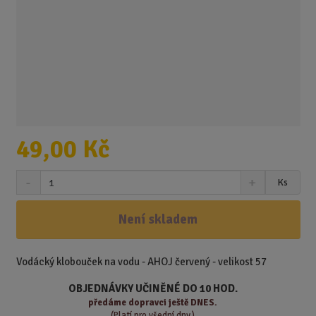
49,00 Kč
S
N
Z
Ks
n
a
m
í
v
ě
ž
ý
Není skladem
n
i
š
i
t
i
t
m
t
Vodácký klobouček na vodu - AHOJ červený - velikost 57
p
n
m
o
o
n
OBJEDNÁVKY UČINĚNÉ DO 10 HOD.
ž
o
č
předáme
dopravci ještě DNES.
(Platí pro všední dny.)