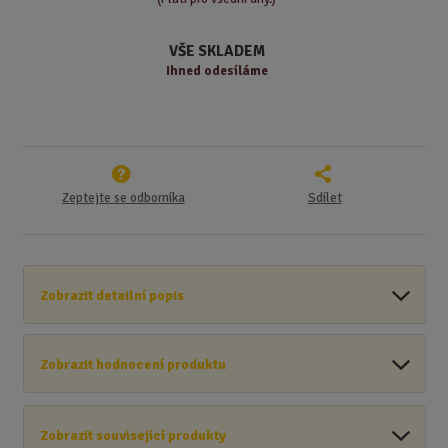
s
ž
e
t
s
t
v
t
VŠE SKLADEM
í
v
Ihned odesíláme
í
Zeptejte se odborníka
Sdílet
Zobrazit detailní popis
Zobrazit hodnocení produktu
Zobrazit související produkty