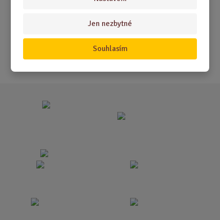
Akční nabídky
Jen nezbytné
Novinky
Nejprodávanější
Souhlasím
Akce