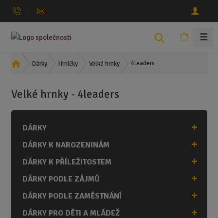
☰
V
y
h
Ú
4leaders
Dárky
Hrníčky
Velké hrnky
l
v
o
e
Velké hrnky - 4leaders
d
d
n
a
í
t
DÁRKY
s
t
DÁRKY K NAROZENINÁM
r
a
DÁRKY K PŘÍLEŽITOSTEM
n
DÁRKY PODLE ZÁJMŮ
a
DÁRKY PODLE ZAMĚSTNÁNÍ
DÁRKY PRO DĚTI A MLÁDEŽ