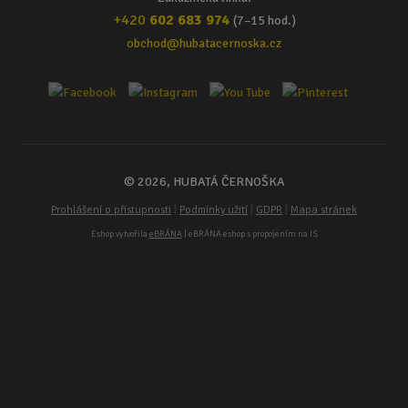
+420
602 683 974
(7–15 hod.)
obchod@hubatacernoska.cz
© 2026, HUBATÁ ČERNOŠKA
|
|
|
Prohlášení o přístupnosti
Podmínky užití
GDPR
Mapa stránek
Eshop vytvořila
eBRÁNA
| eBRÁNA eshop s propojením na IS