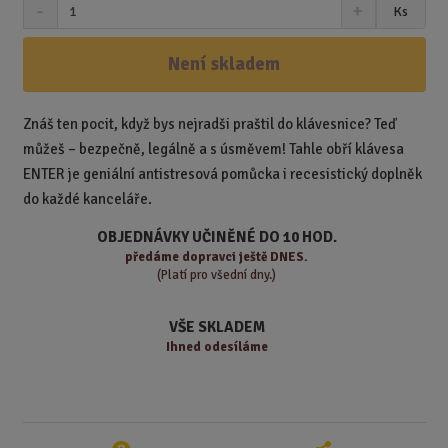
S
N
Z
Ks
n
a
m
í
v
ě
ž
ý
Není skladem
n
i
š
i
t
i
t
m
t
Znáš ten pocit, když bys nejradši praštil do klávesnice? Teď
p
n
m
můžeš – bezpečně, legálně a s úsměvem! Tahle obří klávesa
o
o
n
ENTER je geniální antistresová pomůcka i recesistický doplněk
ž
o
č
do každé kanceláře.
s
ž
e
t
s
t
OBJEDNÁVKY UČINĚNÉ DO 10 HOD.
v
t
předáme
dopravci ještě DNES.
í
v
(Platí pro všední dny.)
í
VŠE SKLADEM
Ihned odesíláme