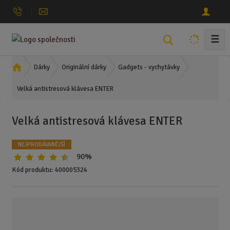
☰
V
y
h
Ú
Dárky
Originální dárky
Gadgets - vychytávky
l
v
Velká antistresová klávesa ENTER
o
e
d
d
n
a
Velká antistresová klávesa ENTER
í
t
s
NEJPRODÁVANĚJŠÍ
t
90%
r
a
Kód produktu:
400005324
n
a