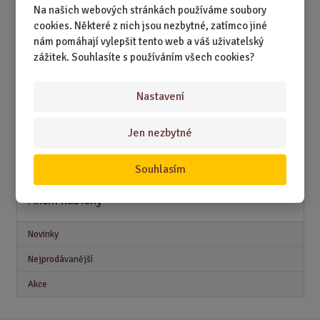
DÁRKY K PŘÍLEŽITOSTEM
Na našich webových stránkách používáme soubory
cookies. Některé z nich jsou nezbytné, zatímco jiné
DÁRKY PODLE ZÁJMŮ
nám pomáhají vylepšit tento web a váš uživatelský
zážitek. Souhlasíte s používáním všech cookies?
DÁRKY PODLE ZAMĚSTNÁNÍ
DÁRKY PRO DĚTI A MLÁDEŽ
Nastavení
DÁRKY PRO MUŽE
Jen nezbytné
DÁRKY PRO ŽENY
Souhlasím
Akční nabídky
Novinky
Nejprodávanější
Akce