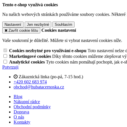
Tento e-shop využívá cookies
Na našich webových stránkách používáme soubory cookies. Některé z n
Nastavení
Jen nezbytné
Souhlasím
Cookies nastavení
Zavřít cookie lištu
Vaše soukromí je důležité. Můžete si vybrat nastavení cookies níže.
Cookies nezbytné pro využívání e-shopu
Toto nastavení nelze 
Marketingové cookies
Díky těmto cookies můžeme zlepšovat výko
Analytické cookies
Tyto cookies nám pomáhají pochopit, jak e-s
Potvrzuji
Zákaznická linka (po-pá, 7-15 hod.)
+420 602 683 974
obchod@hubatacernoska.cz
Blog
Nákupní rádce
Obchodní podmínky
Doprava
O nás
Kontakty