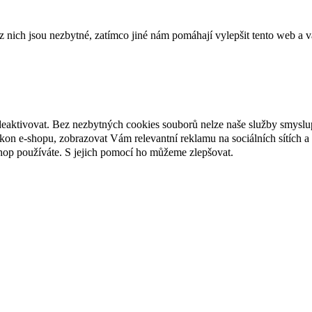
ich jsou nezbytné, zatímco jiné nám pomáhají vylepšit tento web a vá
deaktivovat. Bez nezbytných cookies souborů nelze naše služby smyslu
n e-shopu, zobrazovat Vám relevantní reklamu na sociálních sítích a 
hop používáte. S jejich pomocí ho můžeme zlepšovat.