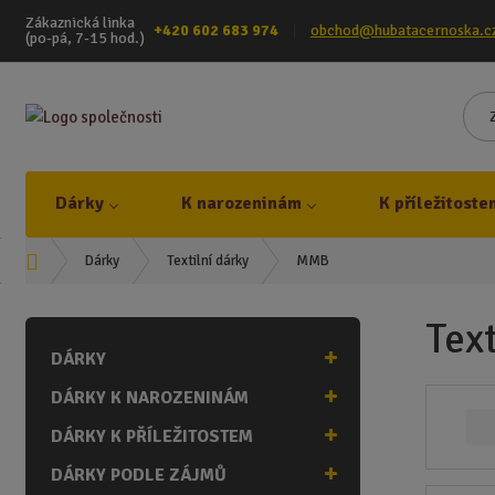
Zákaznická linka
+420 602 683 974
obchod@hubatacernoska.c
(po-pá, 7-15 hod.)
Dárky
K narozeninám
K příležitoste
Ú
MMB
Dárky
Textilní dárky
v
o
Tex
d
DÁRKY
n
í
DÁRKY K NAROZENINÁM
s
t
DÁRKY K PŘÍLEŽITOSTEM
r
DÁRKY PODLE ZÁJMŮ
a