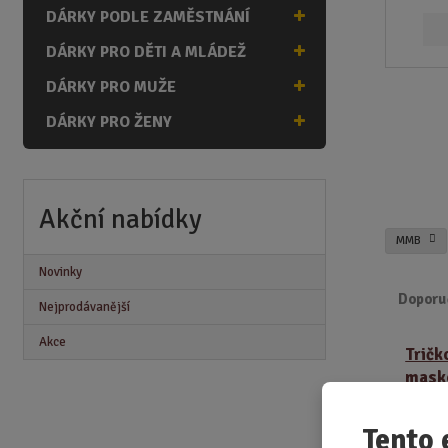
n
DÁRKY PODLE ZAMĚSTNÁNÍ
a
DÁRKY PRO DĚTI A MLÁDEŽ
DÁRKY PRO MUŽE
DÁRKY PRO ŽENY
Akční nabídky
MMB
Novinky
Doporu
Nejprodávanější
Ř
Akce
Tričk
a
masko
z
e
n
Tento 
í