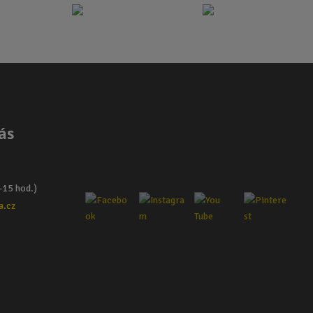
ás
–15 hod.)
a.cz