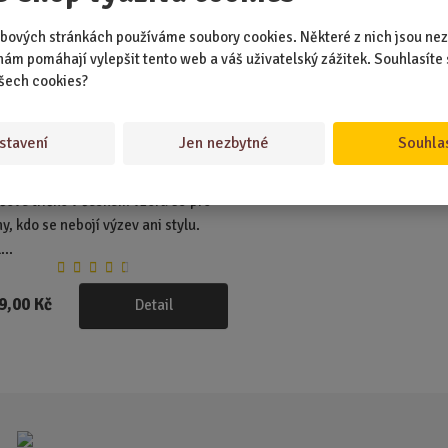
bových stránkách používáme soubory cookies. Některé z nich jsou nez
nám pomáhají vylepšit tento web a váš uživatelský zážitek. Souhlasíte 
šech cookies?
stavení
Jen nezbytné
Souhla
EM 3 KS
ové tričko v českém vzoru 95 pro
y, kdo se nebojí výzev ani stylu.
...
9,00 Kč
Detail