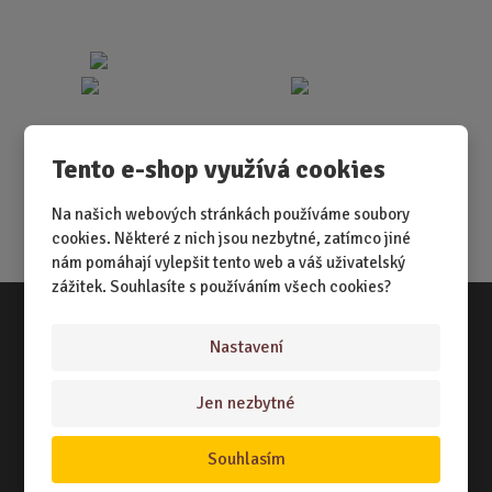
Tento e-shop využívá cookies
Na našich webových stránkách používáme soubory
cookies. Některé z nich jsou nezbytné, zatímco jiné
nám pomáhají vylepšit tento web a váš uživatelský
zážitek. Souhlasíte s používáním všech cookies?
Nastavení
Vše o nákupu
NÁKUPNÍ RÁDCE
Jen nezbytné
TERMÍNY ODESLÁNÍ ZBOŽÍ
Souhlasím
ZPŮSOB DORUČENÍ