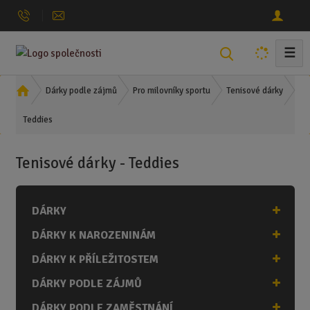
☰
V
y
h
Ú
Dárky podle zájmů
Pro milovníky sportu
Tenisové dárky
l
v
Teddies
o
e
d
d
n
a
Tenisové dárky - Teddies
í
t
s
t
DÁRKY
r
a
DÁRKY K NAROZENINÁM
n
a
DÁRKY K PŘÍLEŽITOSTEM
DÁRKY PODLE ZÁJMŮ
DÁRKY PODLE ZAMĚSTNÁNÍ