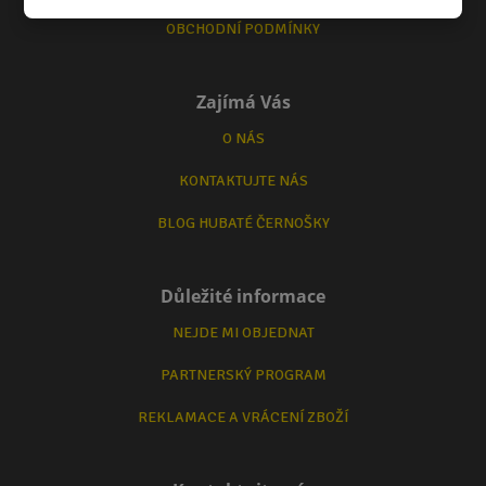
OBCHODNÍ PODMÍNKY
Zajímá Vás
O NÁS
KONTAKTUJTE NÁS
BLOG HUBATÉ ČERNOŠKY
Důležité informace
NEJDE MI OBJEDNAT
PARTNERSKÝ PROGRAM
REKLAMACE A VRÁCENÍ ZBOŽÍ