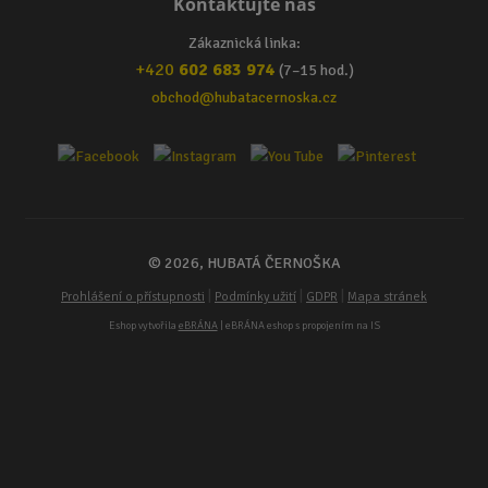
Kontaktujte nás
Zákaznická linka:
+420
602 683 974
(7–15 hod.)
obchod@hubatacernoska.cz
© 2026, HUBATÁ ČERNOŠKA
|
|
|
Prohlášení o přístupnosti
Podmínky užití
GDPR
Mapa stránek
Eshop vytvořila
eBRÁNA
| eBRÁNA eshop s propojením na IS