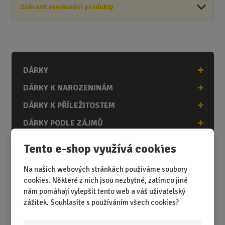
Zobrazit související produkty
DÁRKY
DÁRKY K NAROZENINÁM
DÁRKY K PŘÍLEŽITOSTEM
DÁRKY PODLE ZÁJMŮ
DÁRKY PODLE ZAMĚSTNÁNÍ
Tento e-shop využívá cookies
DÁRKY PRO DĚTI A MLÁDEŽ
Na našich webových stránkách používáme soubory
DÁRKY PRO MUŽE
cookies. Některé z nich jsou nezbytné, zatímco jiné
nám pomáhají vylepšit tento web a váš uživatelský
DÁRKY PRO ŽENY
zážitek. Souhlasíte s používáním všech cookies?