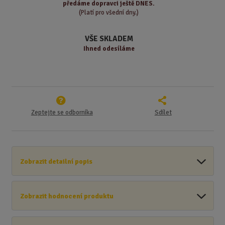
s
ž
e
předáme
dopravci ještě DNES.
t
s
t
(Platí pro všední dny.)
v
t
í
v
VŠE SKLADEM
í
Ihned odesíláme
Zeptejte se odborníka
Sdílet
Zobrazit detailní popis
Zobrazit hodnocení produktu