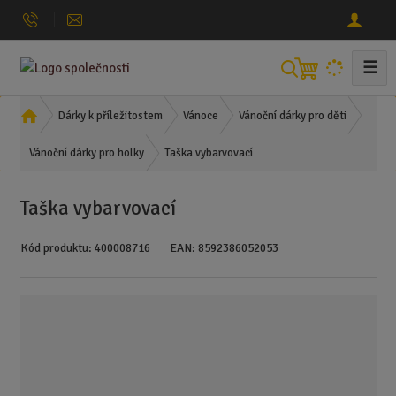
☰
V
y
h
Ú
Dárky k příležitostem
Vánoce
Vánoční dárky pro děti
l
v
Taška vybarvovací
o
Vánoční dárky pro holky
e
d
d
n
a
Taška vybarvovací
í
t
s
Kód produktu:
400008716
EAN:
8592386052053
t
r
a
n
a