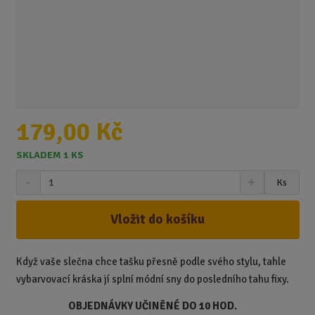
179,00 Kč
SKLADEM 1 KS
S
N
Z
Ks
n
a
m
í
v
ě
ž
ý
Vložit do košíku
n
i
š
i
t
i
t
m
t
Když vaše slečna chce tašku přesně podle svého stylu, tahle
p
n
m
vybarvovací kráska jí splní módní sny do posledního tahu fixy.
o
o
n
ž
o
č
OBJEDNÁVKY UČINĚNÉ DO 10 HOD.