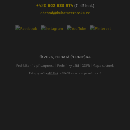
+420
602 683 974
(7–15 hod.)
obchod@hubatacernoska.cz
© 2026, HUBATÁ ČERNOŠKA
|
|
|
Prohlášení o přístupnosti
Podmínky užití
GDPR
Mapa stránek
Eshop vytvořila
eBRÁNA
| eBRÁNA eshop s propojením na IS