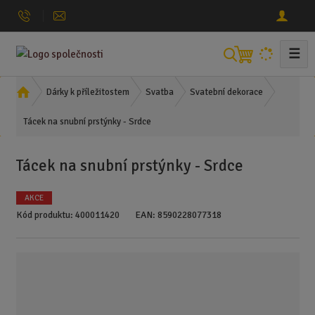
☰
V
y
h
Ú
Dárky k příležitostem
Svatba
Svatební dekorace
l
v
Tácek na snubní prstýnky - Srdce
o
e
d
d
n
a
Tácek na snubní prstýnky - Srdce
í
t
s
AKCE
t
Kód produktu:
400011420
EAN:
8590228077318
r
a
n
a