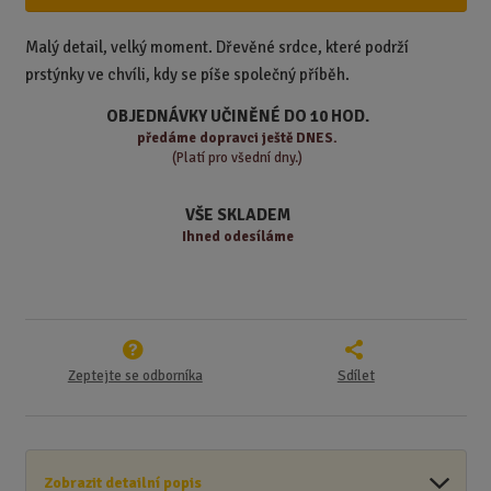
i
š
i
t
i
t
m
t
Malý detail, velký moment. Dřevěné srdce, které podrží
p
n
m
prstýnky ve chvíli, kdy se píše společný příběh.
o
o
n
ž
o
č
OBJEDNÁVKY UČINĚNÉ DO 10 HOD.
s
ž
e
předáme
dopravci ještě DNES.
t
s
t
(Platí pro všední dny.)
v
t
í
v
VŠE SKLADEM
í
Ihned odesíláme
Zeptejte se odborníka
Sdílet
Zobrazit detailní popis