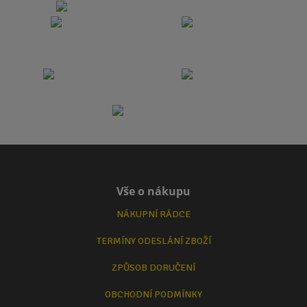
Vše o nákupu
NÁKUPNÍ RÁDCE
TERMÍNY ODESLÁNÍ ZBOŽÍ
ZPŮSOB DORUČENÍ
OBCHODNÍ PODMÍNKY