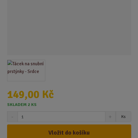
149,00 Kč
SKLADEM 2 KS
S
N
Z
Ks
n
a
m
í
v
ě
ž
ý
Vložit do košíku
n