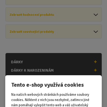
Zobrazit hodnocení produktu
Zobrazit související produkty
DÁRKY
DÁRKY K NAROZENINÁM
DÁRKY K PŘÍLEŽITOSTEM
Tento e-shop využívá cookies
DÁRKY PODLE ZÁJMŮ
Na našich webových stránkách používáme soubory
DÁRKY PODLE ZAMĚSTNÁNÍ
cookies. Některé z nich jsou nezbytné, zatímco jiné
DÁRKY PRO DĚTI A MLÁDEŽ
nám pomáhají vylepšit tento web a váš uživatelský