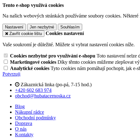
Tento e-shop využívá cookies
Na našich webových stránkách používáme soubory cookies. Některé z n
Nastavení
Jen nezbytné
Souhlasím
Cookies nastavení
Zavřít cookie lištu
Vaše soukromí je důležité. Můžete si vybrat nastavení cookies níže.
Cookies nezbytné pro využívání e-shopu
Toto nastavení nelze 
Marketingové cookies
Díky těmto cookies můžeme zlepšovat výko
Analytické cookies
Tyto cookies nám pomáhají pochopit, jak e-s
Potvrzuji
Zákaznická linka (po-pá, 7-15 hod.)
+420 602 683 974
obchod@hubatacernoska.cz
Blog
Nákupní rádce
Obchodní podmínky
Doprava
O nás
Kontakty