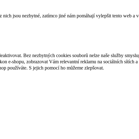
ich jsou nezbytné, zatímco jiné nám pomáhají vylepšit tento web a vá
deaktivovat. Bez nezbytných cookies souborů nelze naše služby smyslu
n e-shopu, zobrazovat Vám relevantní reklamu na sociálních sítích a 
hop používáte. S jejich pomocí ho můžeme zlepšovat.