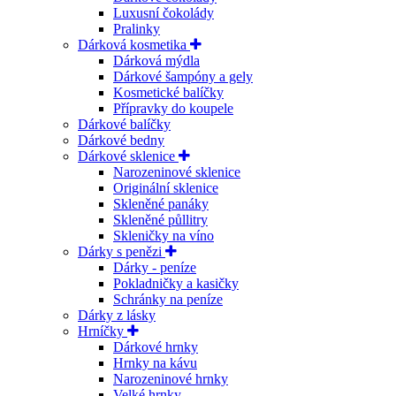
Luxusní čokolády
Pralinky
Dárková kosmetika
Dárková mýdla
Dárkové šampóny a gely
Kosmetické balíčky
Přípravky do koupele
Dárkové balíčky
Dárkové bedny
Dárkové sklenice
Narozeninové sklenice
Originální sklenice
Skleněné panáky
Skleněné půllitry
Skleničky na víno
Dárky s penězi
Dárky - peníze
Pokladničky a kasičky
Schránky na peníze
Dárky z lásky
Hrníčky
Dárkové hrnky
Hrnky na kávu
Narozeninové hrnky
Velké hrnky