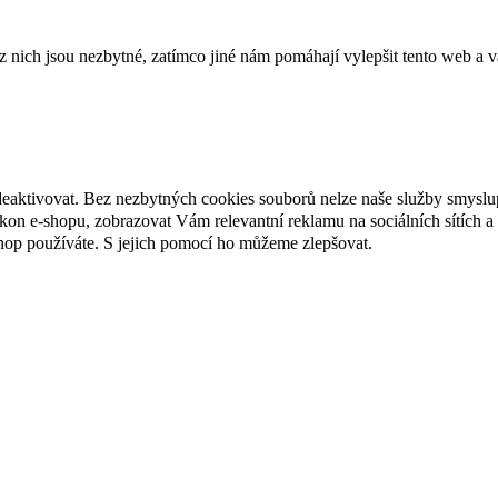
ich jsou nezbytné, zatímco jiné nám pomáhají vylepšit tento web a vá
deaktivovat. Bez nezbytných cookies souborů nelze naše služby smyslu
n e-shopu, zobrazovat Vám relevantní reklamu na sociálních sítích a 
hop používáte. S jejich pomocí ho můžeme zlepšovat.