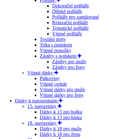
Polštáře
Dekorační polštáře
Dětské polštáře
Polštáře pro zamilované
Relaxační polštáře
Tematické polštáře
Vtipné polštáře
Textilní dorty
Trika s potiskem
Vtipné ponožky
Zástěry s potiskem
Zástěry pro muže
Zástěry pro ženy
Vtipné dárky
Ptákoviny
Vtipné cedule
Vtipné dárky pro muže
Vtipné dárky pro ženy
Dárky k narozeninám
15. narozeniny
Dárky k 15 pro holku
Dárky k 15 pro kluka
18. narozeniny
Dárky k 18 pro muže
Dárky k 18 pro ženu