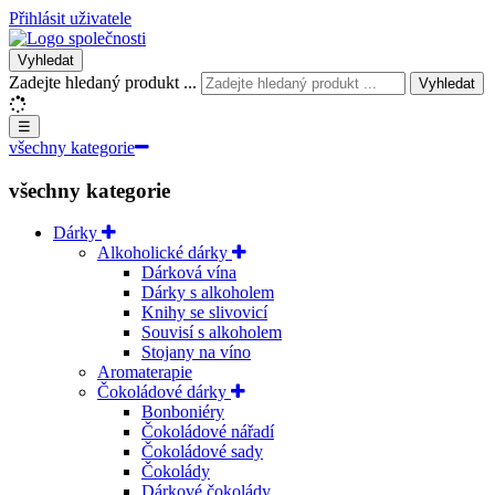
Přihlásit uživatele
Vyhledat
Zadejte hledaný produkt ...
Vyhledat
☰
všechny kategorie
všechny kategorie
Dárky
Alkoholické dárky
Dárková vína
Dárky s alkoholem
Knihy se slivovicí
Souvisí s alkoholem
Stojany na víno
Aromaterapie
Čokoládové dárky
Bonboniéry
Čokoládové nářadí
Čokoládové sady
Čokolády
Dárkové čokolády