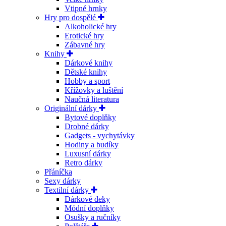
Vtipné hrnky
Hry pro dospělé
Alkoholické hry
Erotické hry
Zábavné hry
Knihy
Dárkové knihy
Dětské knihy
Hobby a sport
Křížovky a luštění
Naučná literatura
Originální dárky
Bytové doplňky
Drobné dárky
Gadgets - vychytávky
Hodiny a budíky
Luxusní dárky
Retro dárky
Přáníčka
Sexy dárky
Textilní dárky
Dárkové deky
Módní doplňky
Osušky a ručníky