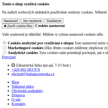
Tento e-shop využívá cookies
Na našich webových stránkách používáme soubory cookies. Některé z n
Nastavení
Jen nezbytné
Souhlasím
Cookies nastavení
Zavřít cookie lištu
Vaše soukromí je důležité. Můžete si vybrat nastavení cookies níže.
Cookies nezbytné pro využívání e-shopu
Toto nastavení nelze 
Marketingové cookies
Díky těmto cookies můžeme zlepšovat výko
Analytické cookies
Tyto cookies nám pomáhají pochopit, jak e-s
Potvrzuji
Zákaznická linka (po-pá, 7-15 hod.)
+420 602 683 974
obchod@hubatacernoska.cz
Blog
Nákupní rádce
Obchodní podmínky
Doprava
O nás
Kontakty