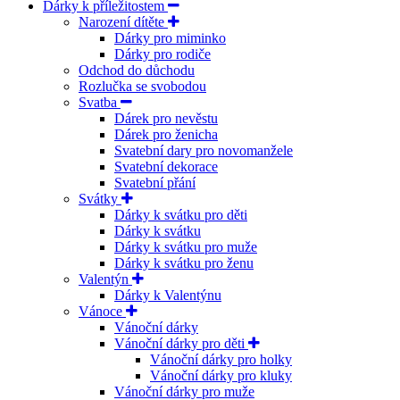
Dárky k příležitostem
Narození dítěte
Dárky pro miminko
Dárky pro rodiče
Odchod do důchodu
Rozlučka se svobodou
Svatba
Dárek pro nevěstu
Dárek pro ženicha
Svatební dary pro novomanžele
Svatební dekorace
Svatební přání
Svátky
Dárky k svátku pro děti
Dárky k svátku
Dárky k svátku pro muže
Dárky k svátku pro ženu
Valentýn
Dárky k Valentýnu
Vánoce
Vánoční dárky
Vánoční dárky pro děti
Vánoční dárky pro holky
Vánoční dárky pro kluky
Vánoční dárky pro muže