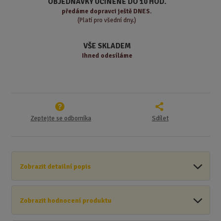
OBJEDNÁVKY UČINĚNÉ DO 10 HOD.
s
ž
e
předáme
dopravci ještě DNES.
t
s
t
(Platí pro všední dny.)
v
t
í
v
VŠE SKLADEM
í
Ihned odesíláme
Zeptejte se odborníka
Sdílet
Zobrazit detailní popis
Zobrazit hodnocení produktu