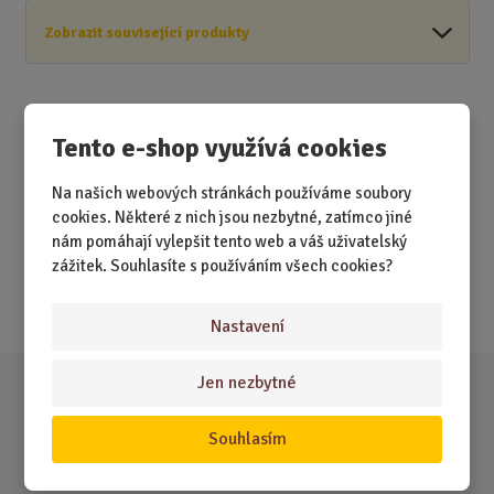
Zobrazit související produkty
Tento e-shop využívá cookies
Akční nabídky
Na našich webových stránkách používáme soubory
cookies. Některé z nich jsou nezbytné, zatímco jiné
Novinky
nám pomáhají vylepšit tento web a váš uživatelský
Nejprodávanější
zážitek. Souhlasíte s používáním všech cookies?
Akce
Nastavení
Jen nezbytné
Souhlasím