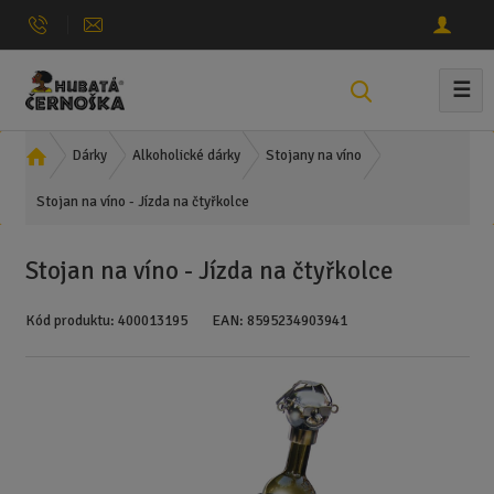
☰
V
y
h
Ú
Dárky
Alkoholické dárky
Stojany na víno
l
v
e
Stojan na víno - Jízda na čtyřkolce
o
d
d
n
a
Stojan na víno - Jízda na čtyřkolce
í
t
s
Kód produktu:
400013195
EAN:
8595234903941
t
r
a
n
a