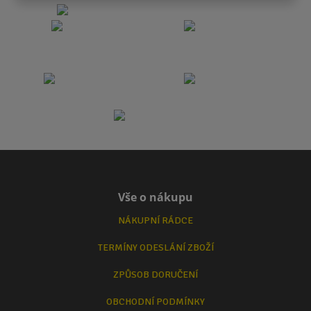
Vše o nákupu
NÁKUPNÍ RÁDCE
TERMÍNY ODESLÁNÍ ZBOŽÍ
ZPŮSOB DORUČENÍ
OBCHODNÍ PODMÍNKY