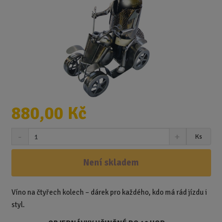
880,00 Kč
S
N
Z
Ks
n
a
m
í
v
ě
ž
ý
Není skladem
n
i
š
i
t
i
t
m
t
Víno na čtyřech kolech – dárek pro každého, kdo má rád jízdu i
p
n
m
styl.
o
o
n
ž
o
č