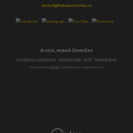
obchod@hubatacernoska.cz
© 2026, HUBATÁ ČERNOŠKA
|
|
|
Prohlášení o přístupnosti
Podmínky užití
GDPR
Mapa stránek
Eshop vytvořila
eBRÁNA
| eBRÁNA eshop s propojením na IS