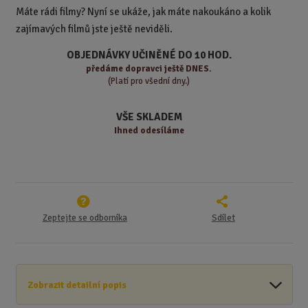
t
m
t
Máte rádi filmy? Nyní se ukáže, jak máte nakoukáno a kolik
p
n
m
zajímavých filmů jste ještě neviděli.
o
o
n
ž
o
č
OBJEDNÁVKY UČINĚNÉ DO 10 HOD.
s
ž
e
předáme
dopravci ještě DNES.
t
s
t
(Platí pro všední dny.)
v
t
í
v
VŠE SKLADEM
í
Ihned odesíláme
Zeptejte se odborníka
Sdílet
Zobrazit detailní popis