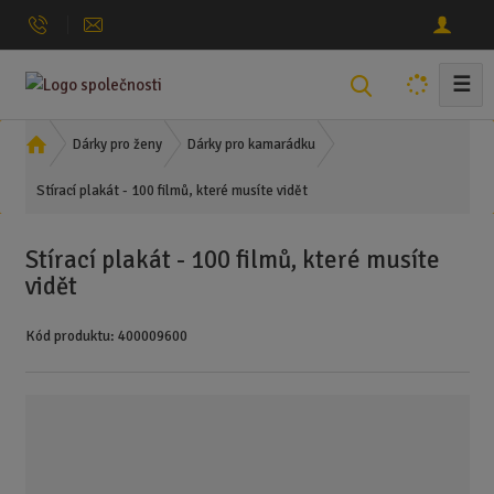
☰
V
y
h
Ú
Dárky pro ženy
Dárky pro kamarádku
l
v
Stírací plakát - 100 filmů, které musíte vidět
o
e
d
d
n
a
Stírací plakát - 100 filmů, které musíte
í
t
vidět
s
t
Kód produktu:
400009600
r
a
n
a