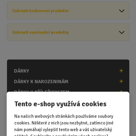
Zobrazit hodnocení produktu
Zobrazit související produkty
DÁRKY
DÁRKY K NAROZENINÁM
DÁRKY K PŘÍLEŽITOSTEM
Tento e-shop využívá cookies
DÁRKY PODLE ZÁJMŮ
DÁRKY PODLE ZAMĚSTNÁNÍ
Na našich webových stránkách používáme soubory
cookies. Některé z nich jsou nezbytné, zatímco jiné
DÁRKY PRO DĚTI A MLÁDEŽ
nám pomáhají vylepšit tento web a váš uživatelský
DÁRKY PRO MUŽE