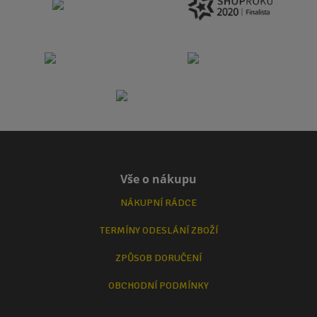
Vše o nákupu
NÁKUPNÍ RÁDCE
TERMÍNY ODESLÁNÍ ZBOŽÍ
ZPŮSOB DORUČENÍ
OBCHODNÍ PODMÍNKY