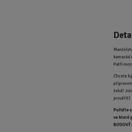
Deta
Manželstv
kamarád č
Patří mez
Chcete bý
připraven
čeká? Jst
prověřit?
Pořiďte 
ve které
BODOVÝ 