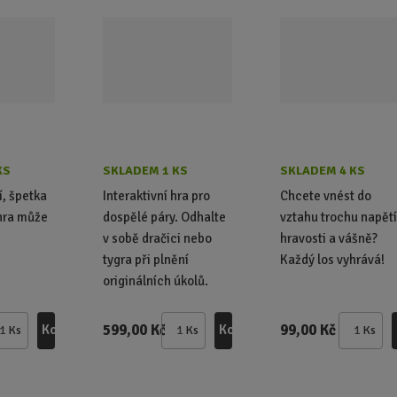
KS
SKLADEM 1 KS
SKLADEM 4 KS
í, špetka
Interaktivní hra pro
Chcete vnést do
hra může
dospělé páry. Odhalte
vztahu trochu napětí
v sobě dračici nebo
hravosti a vášně?
tygra při plnění
Každý los vyhrává!
originálních úkolů.
599,00 Kč
99,00 Kč
Koupit
Koupit
Ks
Ks
Ks
Z
Z
Z
m
m
m
ě
ě
ě