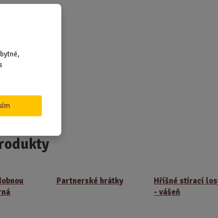
i
vždy
bytné,
s
sím
e.
rodukty
dobnou
Partnerské hrátky
Hříšné stírací los
rná
- vášeň