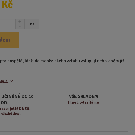
 Kč
N
Ks
S
a
n
v
í
ý
adem
ž
š
i
i
t
t
pro dospělé, kteří do manželského vztahu vstupují nebo v něm již
m
m
n
n
o
o
ž
popis
ž
s
s
t
t
 UČINĚNÉ DO 10
VŠE SKLADEM
v
v
HOD.
Ihned odesíláme
í
í
ravci ještě DNES.
o všední dny.)