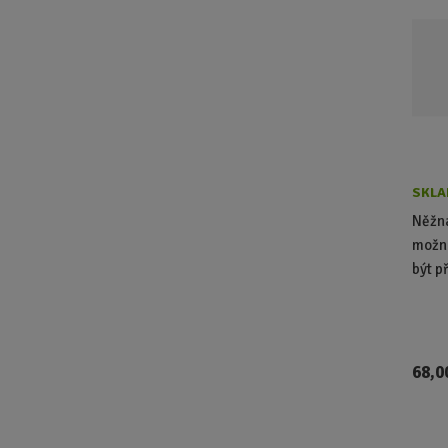
SKLA
Něžná
možno
být p
68,0