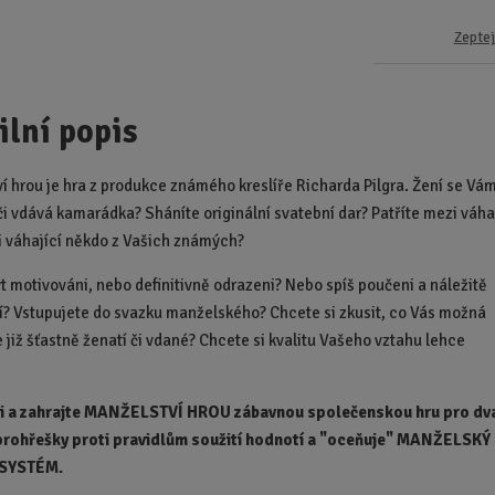
Zeptej
ilní popis
í hrou je hra z produkce známého kreslíře Richarda Pilgra. Žení se Vá
i vdává kamarádka? Sháníte originální svatební dar? Patříte mezi váh
i váhající někdo z Vašich známých?
t motivováni, nebo definitivně odrazeni? Nebo spíš poučeni a náležitě
í? Vstupujete do svazku manželského? Chcete si zkusit, co Vás možná
e již šťastně ženatí či vdané? Chcete si kvalitu Vašeho vztahu lehce
si a zahrajte MANŽELSTVÍ HROU zábavnou společenskou hru pro dv
 prohřešky proti pravidlům soužití hodnotí a "oceňuje" MANŽELSKÝ
SYSTÉM.