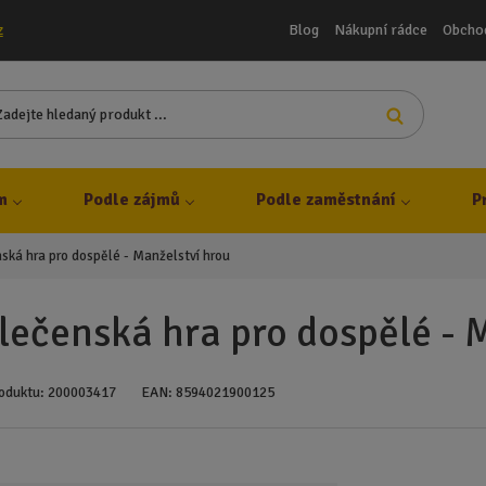
Blog
Nákupní rádce
Obcho
z
Z
Vyhledat
a
d
e
j
m
Podle zájmů
Podle zaměstnání
P
t
e
ská hra pro dospělé - Manželství hrou
h
l
e
lečenská hra pro dospělé - 
d
a
n
oduktu:
200003417
EAN:
8594021900125
ý
p
r
o