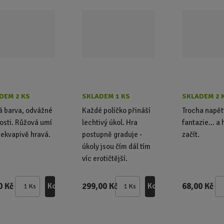
DEM 2 KS
SKLADEM 1 KS
SKLADEM 2 
 barva, odvážné
Každé políčko přináší
Trocha napět
sti. Růžová umí
lechtivý úkol. Hra
fantazie… a 
řekvapivě hravá.
postupně graduje -
začít.
úkoly jsou čím dál tím
víc erotičtější.
0 Kč
299,00 Kč
68,00 Kč
Koupit
Koupit
Ks
Ks
Z
Z
m
m
ě
ě