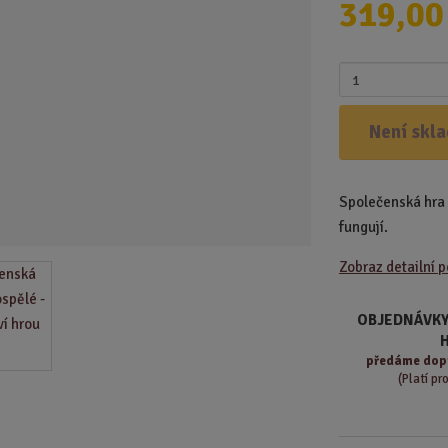
319,00
d
u
k
Z
t
m
.
ě
Není skl
.
n
.
i
t
Společenská hra 
p
o
fungují.
č
Zobraz detailní 
e
t
OBJEDNÁVKY
předáme
dop
(Platí pr