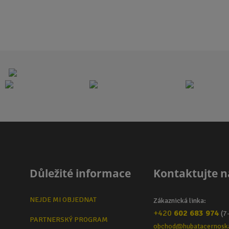
n
n
i
i
t
t
p
p
o
o
č
č
e
e
t
t
Důležité informace
Kontaktujte n
NEJDE MI OBJEDNAT
Zákaznická linka:
+420
602 683 974
(7
PARTNERSKÝ PROGRAM
obchod@hubatacernosk