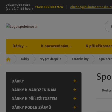
Zákaznická linka
+420 602 683 974
obchod@hubatacernoska.c
(po-pá, 7-15 hod.)
Dárky
K narozeninám
K příležitoste
Ú
Společen
Dárky
Hry pro dospělé
Erotické hry
v
o
Spo
d
DÁRKY
n
í
DÁRKY K NAROZENINÁM
Kód pr
s
t
DÁRKY K PŘÍLEŽITOSTEM
r
DÁRKY PODLE ZÁJMŮ
a