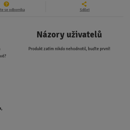
te se odborníka
Sdílet
Názory uživatelů
m
Produkt zatím nikdo nehodnotil, buďte první!
avé?
a,