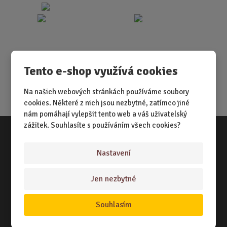
Tento e-shop využívá cookies
Na našich webových stránkách používáme soubory
cookies. Některé z nich jsou nezbytné, zatímco jiné
nám pomáhají vylepšit tento web a váš uživatelský
zážitek. Souhlasíte s používáním všech cookies?
Vše o nákupu
Nastavení
NÁKUPNÍ RÁDCE
Jen nezbytné
TERMÍNY ODESLÁNÍ ZBOŽÍ
Souhlasím
ZPŮSOB DORUČENÍ
OBCHODNÍ PODMÍNKY