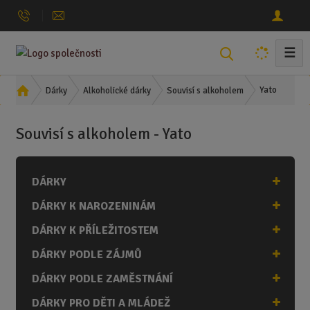
☰
V
y
h
Ú
Yato
Dárky
Alkoholické dárky
Souvisí s alkoholem
l
v
o
e
Souvisí s alkoholem - Yato
d
d
n
a
í
t
DÁRKY
s
t
DÁRKY K NAROZENINÁM
r
a
DÁRKY K PŘÍLEŽITOSTEM
n
DÁRKY PODLE ZÁJMŮ
a
DÁRKY PODLE ZAMĚSTNÁNÍ
DÁRKY PRO DĚTI A MLÁDEŽ