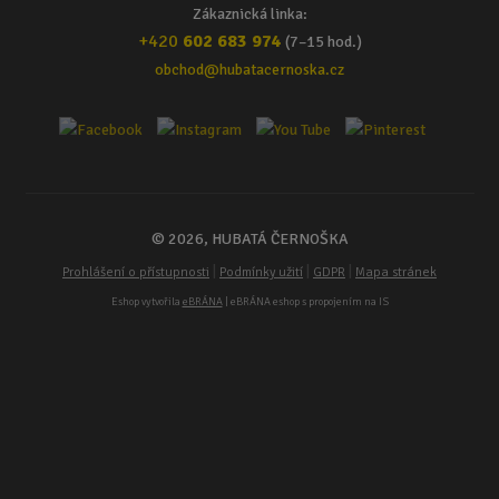
Zákaznická linka:
+420
602 683 974
(7–15 hod.)
obchod@hubatacernoska.cz
© 2026, HUBATÁ ČERNOŠKA
|
|
|
Prohlášení o přístupnosti
Podmínky užití
GDPR
Mapa stránek
Eshop vytvořila
eBRÁNA
| eBRÁNA eshop s propojením na IS