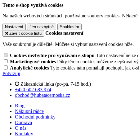
Tento e-shop využívá cookies
Na našich webových stránkách používáme soubory cookies. Některé z n
Nastavení
Jen nezbytné
Souhlasím
Cookies nastavení
Zavřít cookie lištu
Vaše soukromí je důležité. Můžete si vybrat nastavení cookies níže.
Cookies nezbytné pro využívání e-shopu
Toto nastavení nelze 
Marketingové cookies
Díky těmto cookies můžeme zlepšovat výko
Analytické cookies
Tyto cookies nám pomáhají pochopit, jak e-s
Potvrzuji
Zákaznická linka (po-pá, 7-15 hod.)
+420 602 683 974
obchod@hubatacernoska.cz
Blog
Nákupní rádce
Obchodní podmínky
Doprava
O nás
Kontakty