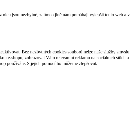
ich jsou nezbytné, zatímco jiné nám pomáhají vylepšit tento web a vá
deaktivovat. Bez nezbytných cookies souborů nelze naše služby smyslu
n e-shopu, zobrazovat Vám relevantní reklamu na sociálních sítích a 
hop používáte. S jejich pomocí ho můžeme zlepšovat.