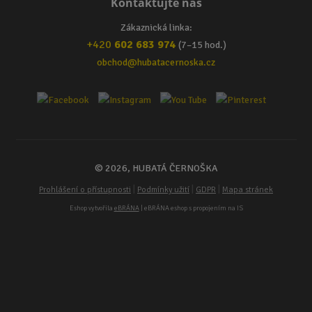
Kontaktujte nás
Zákaznická linka:
+420
602 683 974
(7–15 hod.)
obchod@hubatacernoska.cz
© 2026, HUBATÁ ČERNOŠKA
|
|
|
Prohlášení o přístupnosti
Podmínky užití
GDPR
Mapa stránek
Eshop vytvořila
eBRÁNA
| eBRÁNA eshop s propojením na IS