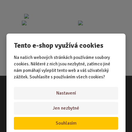
Tento e-shop využívá cookies
Na našich webových stránkách používáme soubory
cookies. Některé z nich jsou nezbytné, zatímco jiné
nám pomáhají vylepšit tento web a váš uživatelský
zážitek. Souhlasíte s používáním všech cookies?
Nastavení
Vše o nákupu
NÁKUPNÍ RÁDCE
Jen nezbytné
TERMÍNY ODESLÁNÍ ZBOŽÍ
Souhlasím
ZPŮSOB DORUČENÍ