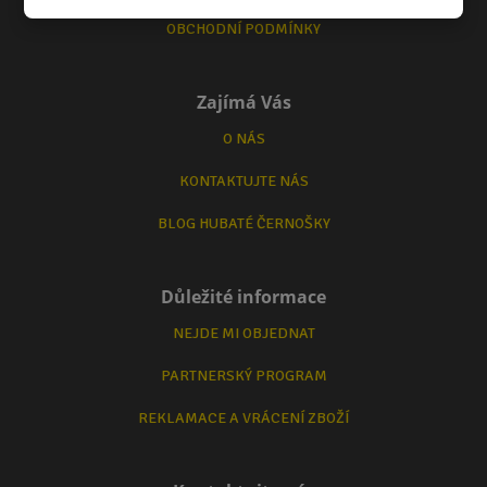
OBCHODNÍ PODMÍNKY
Zajímá Vás
O NÁS
KONTAKTUJTE NÁS
BLOG HUBATÉ ČERNOŠKY
Důležité informace
NEJDE MI OBJEDNAT
PARTNERSKÝ PROGRAM
REKLAMACE A VRÁCENÍ ZBOŽÍ