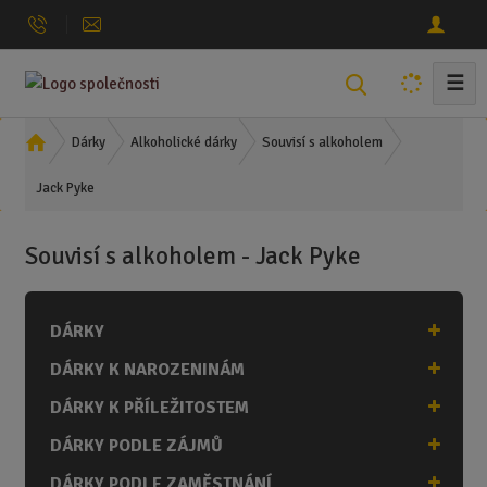
☰
V
y
h
Ú
Dárky
Alkoholické dárky
Souvisí s alkoholem
l
v
Jack Pyke
o
e
d
d
n
a
Souvisí s alkoholem - Jack Pyke
í
t
s
t
DÁRKY
r
a
DÁRKY K NAROZENINÁM
n
a
DÁRKY K PŘÍLEŽITOSTEM
DÁRKY PODLE ZÁJMŮ
DÁRKY PODLE ZAMĚSTNÁNÍ