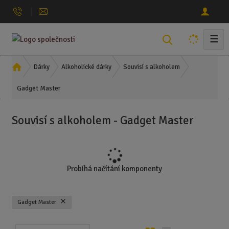
☰
V
y
h
Ú
Dárky
Alkoholické dárky
Souvisí s alkoholem
l
v
Gadget Master
o
e
d
d
n
a
Souvisí s alkoholem - Gadget Master
í
t
s
t
r
a
Probíhá načítání komponenty
n
a
Gadget Master