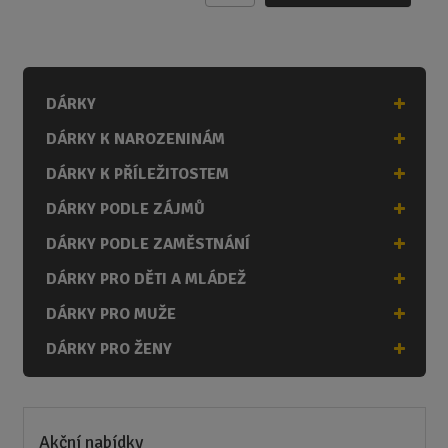
m
ě
n
i
DÁRKY
t
p
DÁRKY K NAROZENINÁM
o
č
DÁRKY K PŘÍLEŽITOSTEM
e
DÁRKY PODLE ZÁJMŮ
t
DÁRKY PODLE ZAMĚSTNÁNÍ
DÁRKY PRO DĚTI A MLÁDEŽ
DÁRKY PRO MUŽE
DÁRKY PRO ŽENY
Akční nabídky